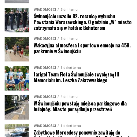
WIADOMOŚCI
5 dni temu
Świnoujście uczciło 82. rocznicę wybuchu
Powstania Warszawskiego. O godzinie „W” miasto
zatrzymało się w hołdzie Bohaterom
WIADOMOŚCI
3 dni temu
Wakacyjna atmosfera i sportowe emocje na 458.
parkrunie w Świnoujściu
WIADOMOŚCI
1 dzień temu
Jarigol Team Flota Świnoujście zwycięzcą III
Memoriału im. Leszka Zakrzewskiego
WIADOMOŚCI
4 dni temu
W Świnoujściu powstają miejsca parkingowe dla
hulajnóg. Miasto porządkuje przestrzeń
WIADOMOŚCI
1 dzień temu
Zabytkowe Mercedesy ponownie zawitają do