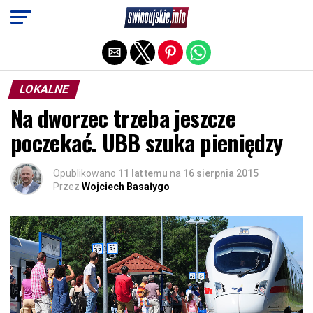
Exit mobile version
LOKALNE
Na dworzec trzeba jeszcze
poczekać. UBB szuka pieniędzy
Opublikowano
11 lat temu
na
16 sierpnia 2015
Przez
Wojciech Basałygo