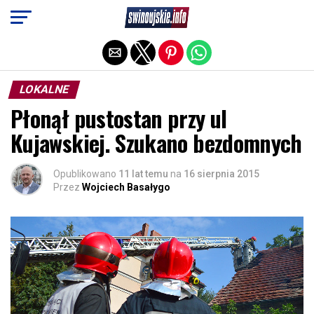
Exit mobile version
LOKALNE
Płonął pustostan przy ul
Kujawskiej. Szukano bezdomnych
Opublikowano
11 lat temu
na
16 sierpnia 2015
Przez
Wojciech Basałygo