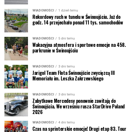
WIADOMOŚCI
1 dzień temu
Rekordowy ruch w tunelu w Świnoujściu. Już do
godz. 14 przejechało ponad 11 tys. samochodów
WIADOMOŚCI
5 dni temu
Wakacyjna atmosfera i sportowe emocje na 458.
parkrunie w Świnoujściu
WIADOMOŚCI
3 dni temu
Jarigol Team Flota Świnoujście zwycięzcą III
Memoriału im. Leszka Zakrzewskiego
WIADOMOŚCI
3 dni temu
Zabytkowe Mercedesy ponownie zawitają do
Świnoujścia. We wrześniu rusza StarDrive Poland
2026
WIADOMOŚCI
4 dni temu
Czas na sprinterskie emocje! Drugi etap 83. Tour