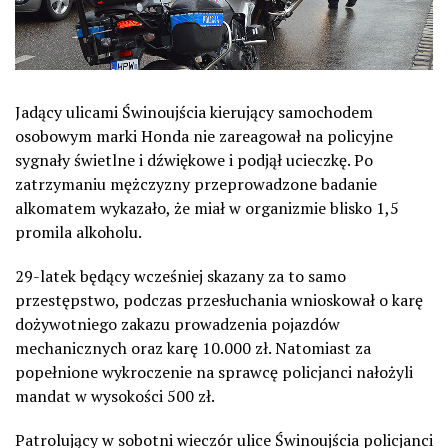
Jadący ulicami Świnoujścia kierujący samochodem
osobowym marki Honda nie zareagował na policyjne
sygnały świetlne i dźwiękowe i podjął ucieczkę. Po
zatrzymaniu mężczyzny przeprowadzone badanie
alkomatem wykazało, że miał w organizmie blisko 1,5
promila alkoholu.
29-latek będący wcześniej skazany za to samo
przestępstwo, podczas przesłuchania wnioskował o karę
dożywotniego zakazu prowadzenia pojazdów
mechanicznych oraz karę 10.000 zł. Natomiast za
popełnione wykroczenie na sprawcę policjanci nałożyli
mandat w wysokości 500 zł.
Patrolujący w sobotni wieczór ulice Świnoujścia policjanci