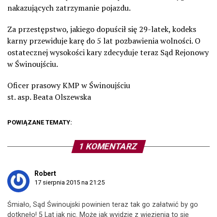
nakazujących zatrzymanie pojazdu.
Za przestępstwo, jakiego dopuścił się 29-latek, kodeks
karny przewiduje karę do 5 lat pozbawienia wolności. O
ostatecznej wysokości kary zdecyduje teraz Sąd Rejonowy
w Świnoujściu.
Oficer prasowy KMP w Świnoujściu
st. asp. Beata Olszewska
POWIĄZANE TEMATY:
1 KOMENTARZ
Robert
17 sierpnia 2015 na 21:25
Śmiało, Sąd Świnoujski powinien teraz tak go załatwić by go
dotknęło! 5 Lat jak nic. Może jak wyjdzie z więzienia to się