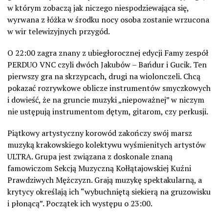
w którym zobaczą jak niczego niespodziewająca się,
wyrwana z łóżka w środku nocy osoba zostanie wrzucona
w wir telewizyjnych przygód.
O 22:00 zagra znany z ubiegłorocznej edycji Famy zespół
PERDUO VNC czyli dwóch Jakubów – Bańdur i Gucik. Ten
pierwszy gra na skrzypcach, drugi na wiolonczeli. Chcą
pokazać rozrywkowe oblicze instrumentów smyczkowych
i dowieść, że na gruncie muzyki „niepoważnej” w niczym
nie ustępują instrumentom dętym, gitarom, czy perkusji.
Piątkowy artystyczny korowód zakończy swój marsz
muzyką krakowskiego kolektywu wyśmienitych artystów
ULTRA. Grupa jest związana z doskonale znaną
famowiczom Sekcją Muzyczną Kołłątajowskiej Kuźni
Prawdziwych Mężczyzn. Grają muzykę spektakularną, a
krytycy określają ich “wybuchniętą siekierą na gruzowisku
i płonącą”. Początek ich występu o 23:00.