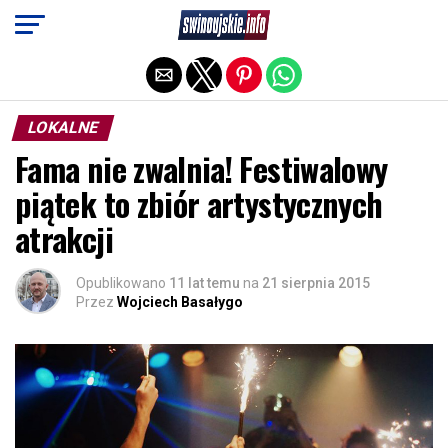
Exit mobile version
LOKALNE
Fama nie zwalnia! Festiwalowy
piątek to zbiór artystycznych
atrakcji
Opublikowano
11 lat temu
na
21 sierpnia 2015
Przez
Wojciech Basałygo