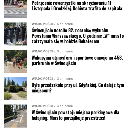
Potrącenie rowerzystki na skrzyżowaniu 11
Listopada i Grodzkiej. Kobieta trafiła do szpitala
WIADOMOŚCI
5 dni temu
Świnoujście uczciło 82. rocznicę wybuchu
Powstania Warszawskiego. O godzinie „W” miasto
zatrzymało się w hołdzie Bohaterom
WIADOMOŚCI
3 dni temu
Wakacyjna atmosfera i sportowe emocje na 458.
parkrunie w Świnoujściu
WIADOMOŚCI
2 dni temu
Byłe przedszkole przy ul. Gdyńskiej. Co dalej z tym
miejscem?
WIADOMOŚCI
4 dni temu
W Świnoujściu powstają miejsca parkingowe dla
hulajnóg. Miasto porządkuje przestrzeń