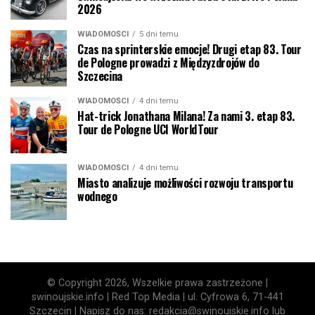
2026
WIADOMOŚCI
5 dni temu
Czas na sprinterskie emocje! Drugi etap 83. Tour
de Pologne prowadzi z Międzyzdrojów do
Szczecina
WIADOMOŚCI
4 dni temu
Hat-trick Jonathana Milana! Za nami 3. etap 83.
Tour de Pologne UCI WorldTour
WIADOMOŚCI
4 dni temu
Miasto analizuje możliwości rozwoju transportu
wodnego
© Copyright 2026, Wszelkie prawa zastrzeżone |
swinoujskie.info | Red Top Media | ul. Cyfrowa 6, 71-441
Szczecin | Napisz do nas: redakcja@swinoujskie.info lub