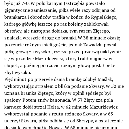
było już 7-0. W polu karnym Jastrzębia powstało
gigantyczne zamieszanie, piłka wiele razy odbijana od
bramkarza i obrońców trafiła w końcu do Rygielskiego,
którego główkę jeszcze po raz kolejny zablokowali
obrońcy, ale następna dobitka, tym razem Ziętego,
znalazła wreszcie drogę do bramki. W 38 minucie okazję
po rzucie rożnym mieli goście, jednak Zawadzki posłał
piłkę głową za wysoko. Jeszcze przed przerwą uaktywnił
się w przodzie Mazurkiewicz, który trafił najpierw w
słupek, a później po rzucie rożnym głową posłał piłkę
zbyt wysoko.
Pięć minut po przerwie ósmą bramkę zdobył Maślak,
wykorzystując strzałem z bliska podanie Skwary. W 52 nie
uznana bramka Ziętego, który w opinii sędziego był
spalony. Potem znów kanonada. W 57 Zięty zza pola
karnego dobił strzał Helta, w 62 minucie Mazurkiewicz
wykorzystał podanie z rzutu rożnego Skwary, a w 65
uderzył Skwara, piłka odbiła się od Skrzypy, a ostatecznie
do siatki wepchnął ją Nowak. W 68 minucie nie uznana