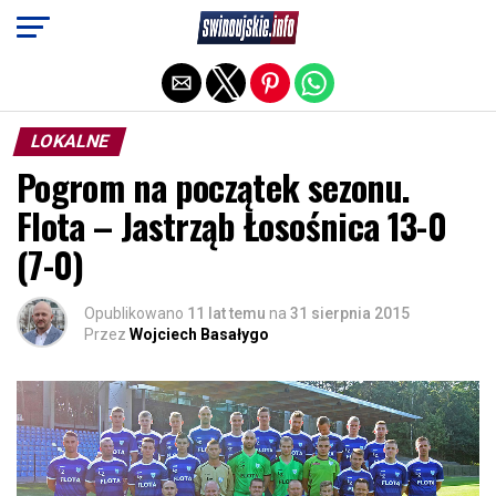
Exit mobile version
LOKALNE
Pogrom na początek sezonu.
Flota – Jastrząb Łosośnica 13-0
(7-0)
Opublikowano
11 lat temu
na
31 sierpnia 2015
Przez
Wojciech Basałygo