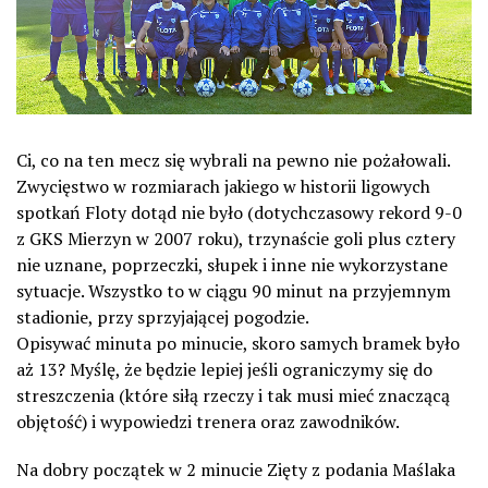
Ci, co na ten mecz się wybrali na pewno nie pożałowali.
Zwycięstwo w rozmiarach jakiego w historii ligowych
spotkań Floty dotąd nie było (dotychczasowy rekord 9-0
z GKS Mierzyn w 2007 roku), trzynaście goli plus cztery
nie uznane, poprzeczki, słupek i inne nie wykorzystane
sytuacje. Wszystko to w ciągu 90 minut na przyjemnym
stadionie, przy sprzyjającej pogodzie.
Opisywać minuta po minucie, skoro samych bramek było
aż 13? Myślę, że będzie lepiej jeśli ograniczymy się do
streszczenia (które siłą rzeczy i tak musi mieć znaczącą
objętość) i wypowiedzi trenera oraz zawodników.
Na dobry początek w 2 minucie Zięty z podania Maślaka