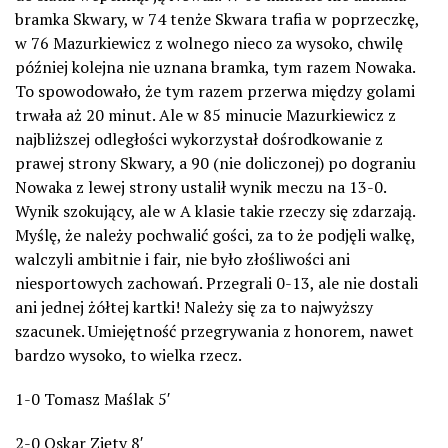
bramka Skwary, w 74 tenże Skwara trafia w poprzeczkę,
w 76 Mazurkiewicz z wolnego nieco za wysoko, chwilę
później kolejna nie uznana bramka, tym razem Nowaka.
To spowodowało, że tym razem przerwa między golami
trwała aż 20 minut. Ale w 85 minucie Mazurkiewicz z
najbliższej odległości wykorzystał dośrodkowanie z
prawej strony Skwary, a 90 (nie doliczonej) po dograniu
Nowaka z lewej strony ustalił wynik meczu na 13-0.
Wynik szokujący, ale w A klasie takie rzeczy się zdarzają.
Myślę, że należy pochwalić gości, za to że podjęli walkę,
walczyli ambitnie i fair, nie było złośliwości ani
niesportowych zachowań. Przegrali 0-13, ale nie dostali
ani jednej żółtej kartki! Należy się za to najwyższy
szacunek. Umiejętność przegrywania z honorem, nawet
bardzo wysoko, to wielka rzecz.
1-0 Tomasz Maślak 5′
2-0 Oskar Zięty 8′