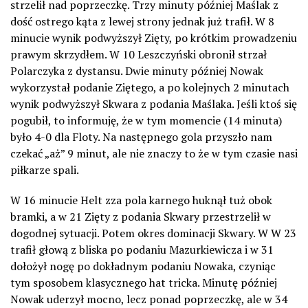
strzelił nad poprzeczkę. Trzy minuty później Maślak z
dość ostrego kąta z lewej strony jednak już trafił. W 8
minucie wynik podwyższył Zięty, po krótkim prowadzeniu
prawym skrzydłem. W 10 Leszczyński obronił strzał
Polarczyka z dystansu. Dwie minuty później Nowak
wykorzystał podanie Ziętego, a po kolejnych 2 minutach
wynik podwyższył Skwara z podania Maślaka. Jeśli ktoś się
pogubił, to informuję, że w tym momencie (14 minuta)
było 4-0 dla Floty. Na następnego gola przyszło nam
czekać „aż” 9 minut, ale nie znaczy to że w tym czasie nasi
piłkarze spali.
W 16 minucie Helt zza pola karnego huknął tuż obok
bramki, a w 21 Zięty z podania Skwary przestrzelił w
dogodnej sytuacji. Potem okres dominacji Skwary. W W 23
trafił głową z bliska po podaniu Mazurkiewicza i w 31
dołożył nogę po dokładnym podaniu Nowaka, czyniąc
tym sposobem klasycznego hat tricka. Minutę później
Nowak uderzył mocno, lecz ponad poprzeczkę, ale w 34