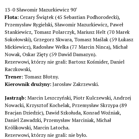
13-0 Sławomir Mazurkiewicz 90′
Flota:
Cezary Świątek (45 Sebastian Podhorodecki),
Przemysław Rygielski, Sławomir Mazurkiewicz, Paweł
Stankiewicz, Tomasz Polarczyk, Mariusz Helt (70 Marek
Sokołowski), Grzegorz Skwara, Tomasz Maślak (59 Łukasz
Mickiewicz), Radosław Welka (77 Marcin Ninca), Michał
Nowak, Oskar Zięty (59 Dawid Damazyn).
Rezerwowi, którzy nie grali: Bartosz Kośmider, Daniel
Raczkowski,
Trener:
Tomasz Błotny.
Kierownik drużyny:
Jarosław Zakrzewski.
Jastrząb:
Marcin Leszczyński, Piotr Kulczewski, Andrzej
Nowacki, Krzysztof Kochelak, Przemysław Skrzypa (89
Bracjan Dziedzic), Dawid Szkołuda, Konrad Woźniak,
Daniel Zawadzki, Przemysław Marciniak, Michał
Królikowski, Marcin Latocha.
Rezerwowi, którzy nie grali: nie było.