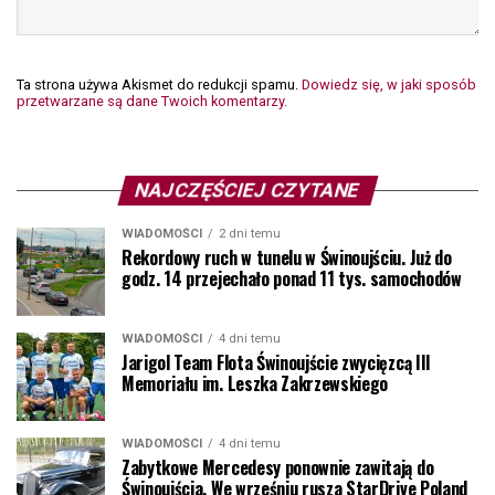
Ta strona używa Akismet do redukcji spamu.
Dowiedz się, w jaki sposób
przetwarzane są dane Twoich komentarzy.
NAJCZĘŚCIEJ CZYTANE
WIADOMOŚCI
2 dni temu
Rekordowy ruch w tunelu w Świnoujściu. Już do
godz. 14 przejechało ponad 11 tys. samochodów
WIADOMOŚCI
4 dni temu
Jarigol Team Flota Świnoujście zwycięzcą III
Memoriału im. Leszka Zakrzewskiego
WIADOMOŚCI
4 dni temu
Zabytkowe Mercedesy ponownie zawitają do
Świnoujścia. We wrześniu rusza StarDrive Poland