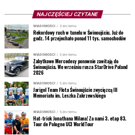
NAJCZĘŚCIEJ CZYTANE
WIADOMOŚCI
3 dni temu
Rekordowy ruch w tunelu w Świnoujściu. Już do
godz. 14 przejechało ponad 11 tys. samochodów
WIADOMOŚCI
5 dni temu
Zabytkowe Mercedesy ponownie zawitają do
Świnoujścia. We wrześniu rusza StarDrive Poland
2026
WIADOMOŚCI
5 dni temu
Jarigol Team Flota Świnoujście zwycięzcą III
Memoriału im. Leszka Zakrzewskiego
WIADOMOŚCI
5 dni temu
Hat-trick Jonathana Milana! Za nami 3. etap 83.
Tour de Pologne UCI WorldTour