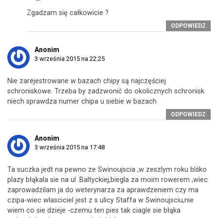
Zgadzam się całkowicie ?
ODPOWIEDZ
Anonim
3 września 2015 na 22:25
Nie zarejestrowane w bazach chipy są najczęściej
schroniskowe. Trzeba by zadzwonić do okolicznych schronisk
niech sprawdza numer chipa u siebie w bazach
ODPOWIEDZ
Anonim
3 września 2015 na 17:48
Ta suczka jedt na pewno ze Swinoujscia ,w zeszlym roku blśko
plazy błąkala sie na ul .Baltyckiej,biegla za moim rowerem ,wiec
zaprowadzilam ja do weterynarza za aprawdzeniem czy ma
czipa-wiec wlasciciel jest z s ulicy Staffa w Swinoujsciu,nie
wiem co sie dzieje -czemu ten pies tak ciagle sie błąka