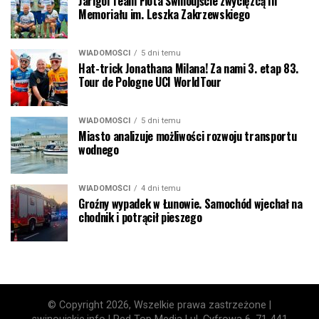
Jarigol Team Flota Świnoujście zwycięzcą III
Memoriału im. Leszka Zakrzewskiego
WIADOMOŚCI
5 dni temu
Hat-trick Jonathana Milana! Za nami 3. etap 83.
Tour de Pologne UCI WorldTour
WIADOMOŚCI
5 dni temu
Miasto analizuje możliwości rozwoju transportu
wodnego
WIADOMOŚCI
4 dni temu
Groźny wypadek w Łunowie. Samochód wjechał na
chodnik i potrącił pieszego
© Copyright 2026, Wszelkie prawa zastrzeżone |