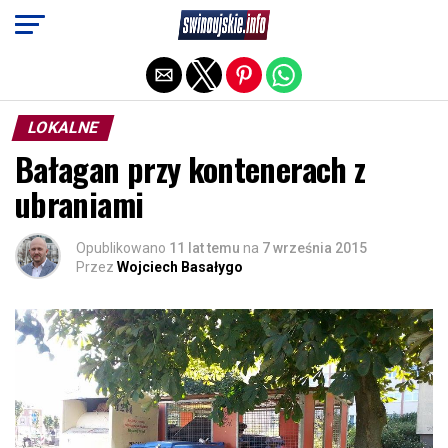
Exit mobile version
LOKALNE
Bałagan przy kontenerach z
ubraniami
Opublikowano
11 lat temu
na
7 września 2015
Przez
Wojciech Basałygo