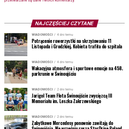
przetwarzane są dane Twoich komentarzy.
NAJCZĘŚCIEJ CZYTANE
WIADOMOŚCI
4 dni temu
Potrącenie rowerzystki na skrzyżowaniu 11
Listopada i Grodzkiej. Kobieta trafiła do szpitala
WIADOMOŚCI
4 dni temu
Wakacyjna atmosfera i sportowe emocje na 458.
parkrunie w Świnoujściu
WIADOMOŚCI
2 dni temu
Jarigol Team Flota Świnoujście zwycięzcą III
Memoriału im. Leszka Zakrzewskiego
WIADOMOŚCI
2 dni temu
Zabytkowe Mercedesy ponownie zawitają do
Świnoujścia. We wrześniu rusza StarDrive Poland