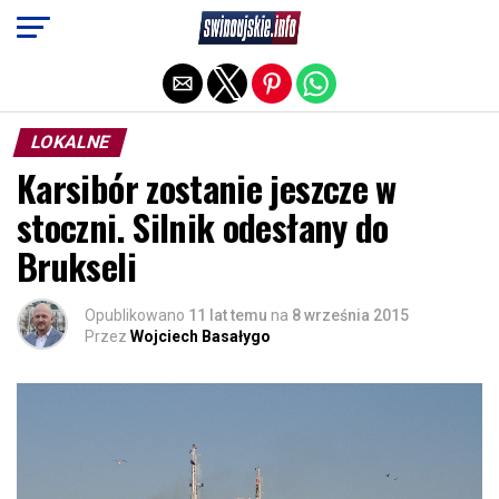
Exit mobile version
LOKALNE
Karsibór zostanie jeszcze w
stoczni. Silnik odesłany do
Brukseli
Opublikowano
11 lat temu
na
8 września 2015
Przez
Wojciech Basałygo