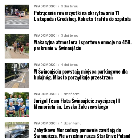
WIADOMOŚCI
3 dni temu
Potrącenie rowerzystki na skrzyżowaniu 11
Listopada i Grodzkiej. Kobieta trafiła do szpitala
WIADOMOŚCI
3 dni temu
Wakacyjna atmosfera i sportowe emocje na 458.
parkrunie w Świnoujściu
WIADOMOŚCI
4 dni temu
W Świnoujściu powstają miejsca parkingowe dla
hulajnóg. Miasto porządkuje przestrzeń
WIADOMOŚCI
1 dzień temu
Jarigol Team Flota Świnoujście zwycięzcą III
Memoriału im. Leszka Zakrzewskiego
WIADOMOŚCI
1 dzień temu
Zabytkowe Mercedesy ponownie zawitają do
Świnoujścia. We wrześniu rusza StarDrive Poland