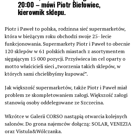
20:00 – mówi Piotr Biełowiec,
kierownik sklepu.
Piotr i Paweł to polska, rodzinna sieć supermarketów,
która w bieżącym roku obchodzi swoje 25- lecie
funkcjonowania. Supermarkety Piotr i Paweł to obecnie
120 sklepów w 61 polskich miastach z asortymentem
sięgającym 15 000 pozycji. Przyświeca im cel oparty o
motto właścicieli sieci „tworzenia takich sklepów, w
których sami chcielibyśmy kupować”.
Jak większość supermarketów, także Piotr i Paweł miał
problem ze skompletowaniem załogi. Większość załogi
stanowią osoby oddelegowane ze Szczecina.
Wkrótce w Galerii CORSO nastąpią otwarcia kolejnych
salonów. Do grona najemców dołączą: SOLAR, VENEZIA
oraz Vistula&Wólczanka.