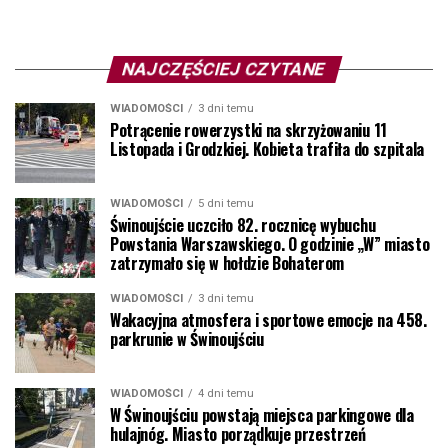
NAJCZĘŚCIEJ CZYTANE
WIADOMOŚCI
3 dni temu
Potrącenie rowerzystki na skrzyżowaniu 11
Listopada i Grodzkiej. Kobieta trafiła do szpitala
WIADOMOŚCI
5 dni temu
Świnoujście uczciło 82. rocznicę wybuchu
Powstania Warszawskiego. O godzinie „W” miasto
zatrzymało się w hołdzie Bohaterom
WIADOMOŚCI
3 dni temu
Wakacyjna atmosfera i sportowe emocje na 458.
parkrunie w Świnoujściu
WIADOMOŚCI
4 dni temu
W Świnoujściu powstają miejsca parkingowe dla
hulajnóg. Miasto porządkuje przestrzeń