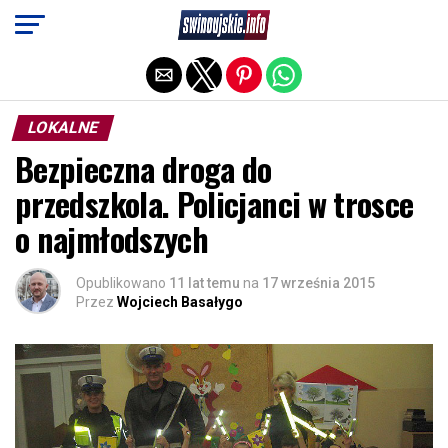
Exit mobile version
LOKALNE
Bezpieczna droga do
przedszkola. Policjanci w trosce
o najmłodszych
Opublikowano
11 lat temu
na
17 września 2015
Przez
Wojciech Basałygo