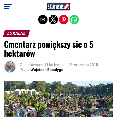
Exit mobile version
LOKALNE
Cmentarz powiększy sie o 5
hektarów
Opublikowano
11 lat temu
na
23 września 2015
Przez
Wojciech Basałygo