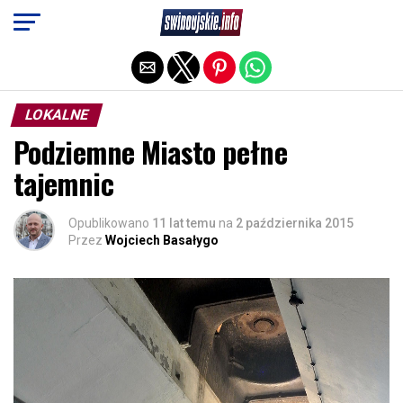
Exit mobile version
LOKALNE
Podziemne Miasto pełne
tajemnic
Opublikowano
11 lat temu
na
2 października 2015
Przez
Wojciech Basałygo