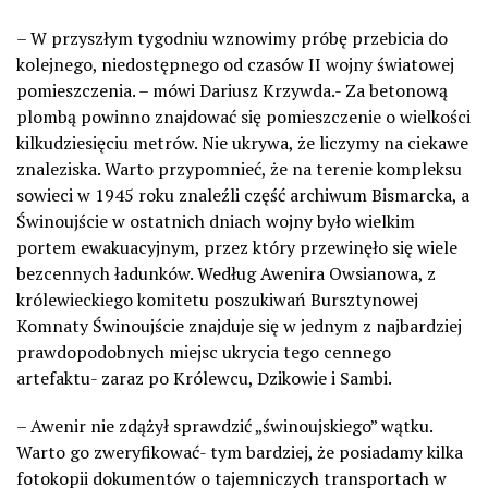
– W przyszłym tygodniu wznowimy próbę przebicia do
kolejnego, niedostępnego od czasów II wojny światowej
pomieszczenia. – mówi Dariusz Krzywda.- Za betonową
plombą powinno znajdować się pomieszczenie o wielkości
kilkudziesięciu metrów. Nie ukrywa, że liczymy na ciekawe
znaleziska. Warto przypomnieć, że na terenie kompleksu
sowieci w 1945 roku znaleźli część archiwum Bismarcka, a
Świnoujście w ostatnich dniach wojny było wielkim
portem ewakuacyjnym, przez który przewinęło się wiele
bezcennych ładunków. Według Awenira Owsianowa, z
królewieckiego komitetu poszukiwań Bursztynowej
Komnaty Świnoujście znajduje się w jednym z najbardziej
prawdopodobnych miejsc ukrycia tego cennego
artefaktu- zaraz po Królewcu, Dzikowie i Sambi.
– Awenir nie zdążył sprawdzić „świnoujskiego” wątku.
Warto go zweryfikować- tym bardziej, że posiadamy kilka
fotokopii dokumentów o tajemniczych transportach w