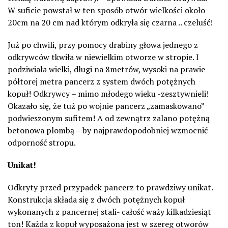
W suficie powstał w ten sposób otwór wielkości około
20cm na 20 cm nad którym odkryła się czarna .. czeluść!
Już po chwili, przy pomocy drabiny głowa jednego z
odkrywców tkwiła w niewielkim otworze w stropie. I
podziwiała wielki, długi na 8metrów, wysoki na prawie
półtorej metra pancerz z system dwóch potężnych
kopuł! Odkrywcy – mimo młodego wieku -zesztywnieli!
Okazało się, że tuż po wojnie pancerz „zamaskowano”
podwieszonym sufitem! A od zewnątrz zalano potężną
betonowa plombą – by najprawdopodobniej wzmocnić
odporność stropu.
Unikat!
Odkryty przed przypadek pancerz to prawdziwy unikat.
Konstrukcja składa się z dwóch potężnych kopuł
wykonanych z pancernej stali- całość waży kilkadziesiąt
ton! Każda z kopuł wyposażona jest w szereg otworów