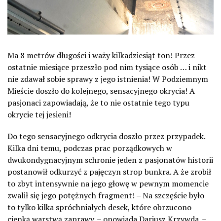
Ma 8 metrów długości i waży kilkadziesiąt ton! Przez
ostatnie miesiące przeszło pod nim tysiące osób … i nikt
nie zdawał sobie sprawy z jego istnienia! W Podziemnym
Mieście doszło do kolejnego, sensacyjnego okrycia! A
pasjonaci zapowiadają, że to nie ostatnie tego typu
okrycie tej jesieni!
Do tego sensacyjnego odkrycia doszło przez przypadek.
Kilka dni temu, podczas prac porządkowych w
dwukondygnacyjnym schronie jeden z pasjonatów historii
postanowił odkurzyć z pajęczyn strop bunkra. A że zrobił
to zbyt intensywnie na jego głowę w pewnym momencie
zwalił się jego potężnych fragment! – Na szczęście było
to tylko kilka spróchniałych desek, które obrzucono
cienką warstwą zaprawy. – opowiada Dariusz Krzywda. –