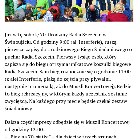
Już w tę sobotę 70. Urodziny Radia Szczecin w
Świnoujściu. Od godziny 9:00 (al. Interferie), ruszą
pierwsze zapisy do Urodzinowego Biegu Śniadaniowego o
puchar Radia Szczecin. Pierwszy tysiąc osób, który
zapiszą się do biegu otrzyma unikatowe koszulki biegowe
Radia Szczecin. Sam bieg rozpocznie się o godzinie 11:00
(z alei Interferie, plażą do zejścia przy pływalni,
następnie promenadą, aż do Muszli Koncertowej). Będzie
to bieg rekreacyjny, w którym każdy uczestnik zostanie
zwycięzcą. Na każdego przy mecie będzie czekał zestaw
śniadaniowy.
Dalsza część imprezy odbędzie się w Muszli Koncertowej
od godziny 13:00:
– „Bieg na 70-siątkę” – dla dzieci w trzech grupach