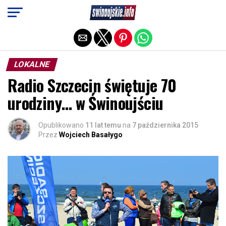
Exit mobile version
LOKALNE
Radio Szczecin świętuje 70
urodziny… w Świnoujściu
Opublikowano
11 lat temu
na
7 października 2015
Przez
Wojciech Basałygo