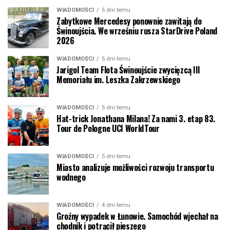
WIADOMOŚCI
5 dni temu
Zabytkowe Mercedesy ponownie zawitają do
Świnoujścia. We wrześniu rusza StarDrive Poland
2026
WIADOMOŚCI
5 dni temu
Jarigol Team Flota Świnoujście zwycięzcą III
Memoriału im. Leszka Zakrzewskiego
WIADOMOŚCI
5 dni temu
Hat-trick Jonathana Milana! Za nami 3. etap 83.
Tour de Pologne UCI WorldTour
WIADOMOŚCI
5 dni temu
Miasto analizuje możliwości rozwoju transportu
wodnego
WIADOMOŚCI
4 dni temu
Groźny wypadek w Łunowie. Samochód wjechał na
chodnik i potrącił pieszego