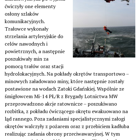
ćwiczyły one elementy
osłony szlaków
komunikacyjnych.
Trałowce wykonały
strzelania artyleryjskie do
celów nawodnych i
powietrznych, a następnie
poszukiwały min za
pomocą trałów oraz stacji
hydrolokacyjnych. Na pokłady okrętów transportowo –
minowych załadowano miny, które następnie zostały
postawione na wodach Zatoki Gdańskiej. Wspólnie ze
śmigłowcem Mi-14 PŁ/R z Brygady Lotnictwa MW
przeprowadzono akcje ratownicze – poszukiwano
rozbitka, z pokładu ćwiczącego okrętu ewakuowano na
ląd rannego. Poza zadaniami specjalistycznymi załogi
okrętów walczyły z pożarem oraz z przebiciem kadłuba
realizując zadania obrony przeciwawaryjnej. W tym