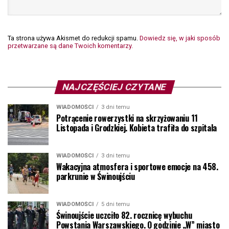
Ta strona używa Akismet do redukcji spamu.
Dowiedz się, w jaki sposób
przetwarzane są dane Twoich komentarzy.
NAJCZĘŚCIEJ CZYTANE
WIADOMOŚCI
3 dni temu
Potrącenie rowerzystki na skrzyżowaniu 11
Listopada i Grodzkiej. Kobieta trafiła do szpitala
WIADOMOŚCI
3 dni temu
Wakacyjna atmosfera i sportowe emocje na 458.
parkrunie w Świnoujściu
WIADOMOŚCI
5 dni temu
Świnoujście uczciło 82. rocznicę wybuchu
Powstania Warszawskiego. O godzinie „W” miasto