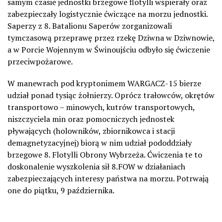
samym czasie jednostki brzegowe flotylli wspierały oraz
zabezpieczały logistycznie ćwiczące na morzu jednostki.
Saperzy z 8. Batalionu Saperów zorganizowali
tymczasową przeprawę przez rzekę Dziwna w Dziwnowie,
a w Porcie Wojennym w Świnoujściu odbyło się ćwiczenie
przeciwpożarowe.
W manewrach pod kryptonimem WARGACZ-15 bierze
udział ponad tysiąc żołnierzy. Oprócz trałowców, okrętów
transportowo – minowych, kutrów transportowych,
niszczyciela min oraz pomocniczych jednostek
pływających (holowników, zbiornikowca i stacji
demagnetyzacyjnej) biorą w nim udział pododdziały
brzegowe 8. Flotylli Obrony Wybrzeża. Ćwiczenia te to
doskonalenie wyszkolenia sił 8.FOW w działaniach
zabezpieczających interesy państwa na morzu. Potrwają
one do piątku, 9 października.