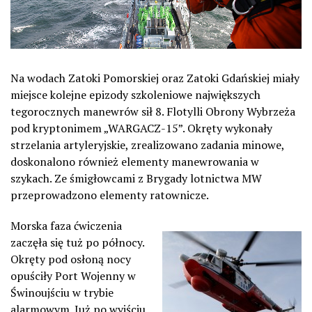
Na wodach Zatoki Pomorskiej oraz Zatoki Gdańskiej miały
miejsce kolejne epizody szkoleniowe największych
tegorocznych manewrów sił 8. Flotylli Obrony Wybrzeża
pod kryptonimem „WARGACZ-15”. Okręty wykonały
strzelania artyleryjskie, zrealizowano zadania minowe,
doskonalono również elementy manewrowania w
szykach. Ze śmigłowcami z Brygady lotnictwa MW
przeprowadzono elementy ratownicze.
Morska faza ćwiczenia
zaczęła się tuż po północy.
Okręty pod osłoną nocy
opuściły Port Wojenny w
Świnoujściu w trybie
alarmowym. Już po wyjściu