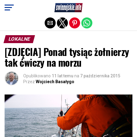
Exit mobile version
LOKALNE
[ZDJĘCIA] Ponad tysiąc żołnierzy
tak ćwiczy na morzu
Opublikowano
11 lat temu
na
7 października 2015
Przez
Wojciech Basałygo