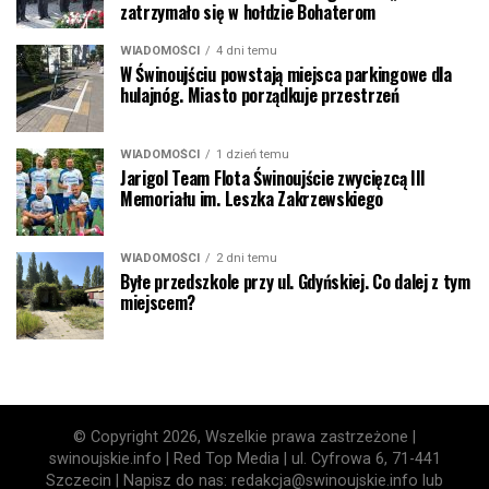
zatrzymało się w hołdzie Bohaterom
WIADOMOŚCI
4 dni temu
W Świnoujściu powstają miejsca parkingowe dla
hulajnóg. Miasto porządkuje przestrzeń
WIADOMOŚCI
1 dzień temu
Jarigol Team Flota Świnoujście zwycięzcą III
Memoriału im. Leszka Zakrzewskiego
WIADOMOŚCI
2 dni temu
Byłe przedszkole przy ul. Gdyńskiej. Co dalej z tym
miejscem?
© Copyright 2026, Wszelkie prawa zastrzeżone |
swinoujskie.info | Red Top Media | ul. Cyfrowa 6, 71-441
Szczecin | Napisz do nas: redakcja@swinoujskie.info lub