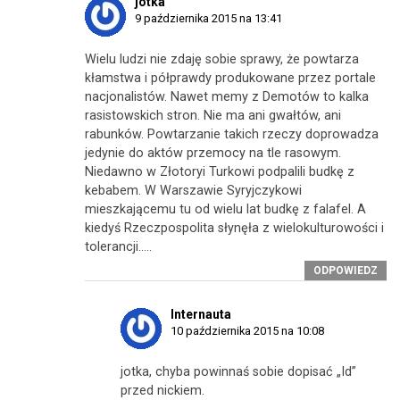
jotka
9 października 2015 na 13:41
Wielu ludzi nie zdaję sobie sprawy, że powtarza
kłamstwa i półprawdy produkowane przez portale
nacjonalistów. Nawet memy z Demotów to kalka
rasistowskich stron. Nie ma ani gwałtów, ani
rabunków. Powtarzanie takich rzeczy doprowadza
jedynie do aktów przemocy na tle rasowym.
Niedawno w Złotoryi Turkowi podpalili budkę z
kebabem. W Warszawie Syryjczykowi
mieszkającemu tu od wielu lat budkę z falafel. A
kiedyś Rzeczpospolita słynęła z wielokulturowości i
tolerancji…..
ODPOWIEDZ
Internauta
10 października 2015 na 10:08
jotka, chyba powinnaś sobie dopisać „Id”
przed nickiem.