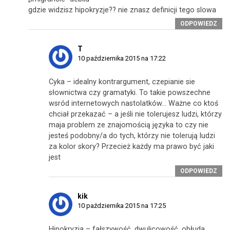
gdzie widzisz hipokryzje?? nie znasz definicji tego slowa
ODPOWIEDZ
T
10 października 2015 na 17:22
Cyka – idealny kontrargument, czepianie sie
słownictwa czy gramatyki. To takie powszechne
wsród internetowych nastolatków… Ważne co ktoś
chciał przekazać – a jeśli nie tolerujesz ludzi, którzy
maja problem ze znajomością języka to czy nie
jesteś podobny/a do tych, którzy nie tolerują ludzi
za kolor skory? Przecież każdy ma prawo być jaki
jest
ODPOWIEDZ
kik
10 października 2015 na 17:25
Hipokryzja – fałszywość, dwulicowość, obłuda.