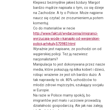
Klepiesz bezmyślnie jakieś bzdury. Margot
bardzo mądrze napisała o tym, co się dzieje
na Zachodzie. A ty o Polsce. Może najpierw
naucz się czytać ze zrozumieniem,a potem
komentuj.
Co do materiałów w necie
http://www.fakt.pl/wydarzenia/imigranci-
wyrzucaja-wode-i-kanapki-od-wegierskiej-
policji,artykuly,570983.html
Wyraźnie jest napisane, ze pochodzi on od
węgierskiej policji. Też ją nazwiesz
nacjonalistami?
Manipulacja to jest dokonywana przez nasze
media, które pokazują np.kilka kobiet i dzieci,
robiąc wrażenie ze jest ich bardzo dużo. A
tak naprawdę to ok. 80% uchodźców to
młodzi zdrowi mężczyźni, szukający socjalu
w Europie.
Na razie w Polsce mamy spokój, bo
imigrantów jest mało i uczciwie prowadzą
działalnośc gospodarczą. Ale jak nas zaleją