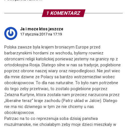
1 KOMENTARZ
Ja i moze ktos jeszcze
17 stycznia 2017 na 17:19
Polska zawsze byla krajem broniacym Europe przed
barbarzynskimi hordami ze wschodu, bylismy rowniez
obroncami religii katolickiej poniewaz jestemy na granicy np z
ortodoksyjna Rosja. Dlatego silne w nas sa tradycje, poglebione
poprzez obrone naszej wiary oraz niepodleglosci. Nie jest wiec
dla mnie dziwne ze Polacy sa bardzo wstrzemiezliwi wobec
obcokrajowcow. To dla nas naturalne. To bylo nam potrzebne
do tego zeby przetrwac, to zostalo poglebione poprzez
Zelazna Kurtyne, ktora zostala nam przeciez narzucona przez
„liberalne teraz” kraje zachodu (Patrz uklad w Jalcie). Dlatego
nie ma nic dziwnego w tym ze nie chcemy u nas
obcokrajowcow.
Patrzac na to co reprezenuja soba dzisiaj panstwa
muzulmanskie, nie chcialabym zeby moje dzieci mieszkaly w