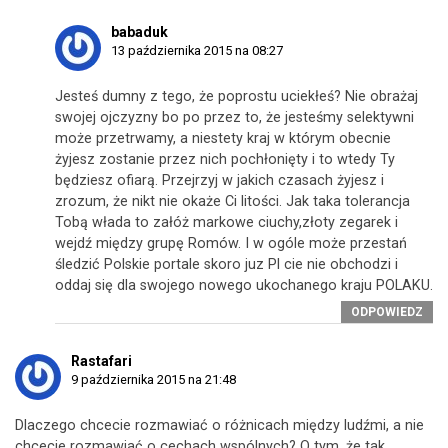
babaduk
13 października 2015 na 08:27
Jesteś dumny z tego, że poprostu uciekłeś? Nie obrażaj
swojej ojczyzny bo po przez to, że jesteśmy selektywni
może przetrwamy, a niestety kraj w którym obecnie
żyjesz zostanie przez nich pochłonięty i to wtedy Ty
będziesz ofiarą. Przejrzyj w jakich czasach żyjesz i
zrozum, że nikt nie okaże Ci litości. Jak taka tolerancja
Tobą włada to załóż markowe ciuchy,złoty zegarek i
wejdź między grupę Romów. I w ogóle może przestań
śledzić Polskie portale skoro juz Pl cie nie obchodzi i
oddaj się dla swojego nowego ukochanego kraju POLAKU.
ODPOWIEDZ
Rastafari
9 października 2015 na 21:48
Dlaczego chcecie rozmawiać o różnicach między ludźmi, a nie
chcecie rozmawiać o cechach wspólnych? O tym, że tak