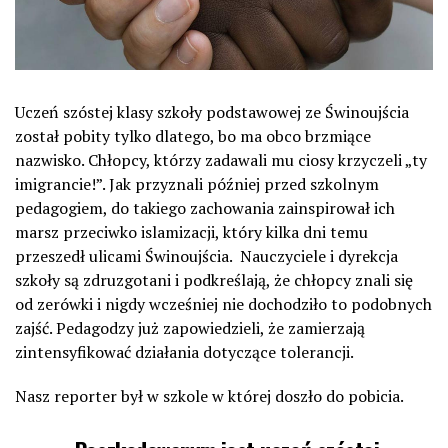
Uczeń szóstej klasy szkoły podstawowej ze Świnoujścia
został pobity tylko dlatego, bo ma obco brzmiące
nazwisko. Chłopcy, którzy zadawali mu ciosy krzyczeli „ty
imigrancie!”. Jak przyznali później przed szkolnym
pedagogiem, do takiego zachowania zainspirował ich
marsz przeciwko islamizacji, który kilka dni temu
przeszedł ulicami Świnoujścia. Nauczyciele i dyrekcja
szkoły są zdruzgotani i podkreślają, że chłopcy znali się
od zerówki i nigdy wcześniej nie dochodziło to podobnych
zajść. Pedagodzy już zapowiedzieli, że zamierzają
zintensyfikować działania dotyczące tolerancji.
Nasz reporter był w szkole w której doszło do pobicia.