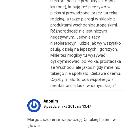
niektóre polskie produkty jak ogórki
kiszone), kupuję też pieczywo w
piekarni prowadzonej przez turecką
rodzinę, a także pierogi w sklepie z
produktami wschodnioeuropejskimi.
Różnorodność nie jest niczym
negatywnym. Jedynie tacy
nietolerancyjni ludzie jak wy wszystko
psują, dzielą na lepszych i gorszych.
Mnie też mogliby tu wyzywać i
dyskryminowac, bo Polka, prostaczka
ze Wschodu, ale jakoś nigdy mnie nic
takiego nie spotkało. Ciekawe czemu.
Czyżby miało to coś wspólnego z
mentalnością ludzi w danym kraju?
Anonim
9 października 2015 na 13:47
Margot, szczerze współczuję Ci takiej histerii w
głowie