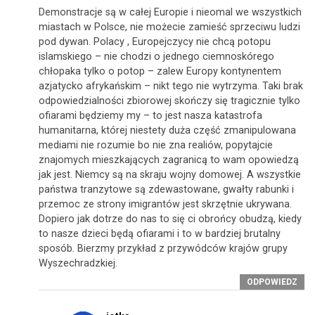
Demonstracje są w całej Europie i nieomal we wszystkich
miastach w Polsce, nie możecie zamieść sprzeciwu ludzi
pod dywan. Polacy , Europejczycy nie chcą potopu
islamskiego – nie chodzi o jednego ciemnoskórego
chłopaka tylko o potop – zalew Europy kontynentem
azjatycko afrykańskim – nikt tego nie wytrzyma. Taki brak
odpowiedzialności zbiorowej skończy się tragicznie tylko
ofiarami będziemy my – to jest nasza katastrofa
humanitarna, której niestety duża część zmanipulowana
mediami nie rozumie bo nie zna realiów, popytajcie
znajomych mieszkających zagranicą to wam opowiedzą
jak jest. Niemcy są na skraju wojny domowej. A wszystkie
państwa tranzytowe są zdewastowane, gwałty rabunki i
przemoc ze strony imigrantów jest skrzętnie ukrywana.
Dopiero jak dotrze do nas to się ci obrońcy obudzą, kiedy
to nasze dzieci będą ofiarami i to w bardziej brutalny
sposób. Bierzmy przykład z przywódców krajów grupy
Wyszechradzkiej.
ODPOWIEDZ