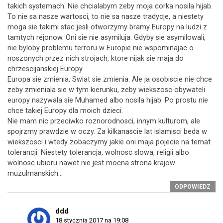
takich systemach. Nie chcialabym zeby moja corka nosila hijab.
To nie sa nasze wartosci, to nie sa nasze tradycje, a niestety
moga sie takimi stac jesli otworzymy bramy Europy na ludzi z
tamtych rejonow. Oni sie nie asymiluja. Gdyby sie asymilowali,
nie byloby problemu terroru w Europie nie wspominajac o
noszonych przez nich strojach, ktore nijak sie maja do
chrzescijanskiej Europy.
Europa sie zmienia, Swiat sie zmienia. Ale ja osobiscie nie chce
zeby zmieniala sie w tym kierunku, zeby wiekszosc obywateli
europy nazywala sie Muhamed albo nosila hijab. Po prostu nie
chce takiej Europy dla moich dzieci.
Nie mam nic przeciwko roznorodnosci, innym kulturom, ale
spojrzmy prawdzie w oczy. Za kilkanascie lat islamisci beda w
wiekszosci i wtedy zobaczymy jakie oni maja pojecie na temat
tolerancji. Niestety tolerancja, wolnosc slowa, religii albo
wolnosc ubioru nawet nie jest mocna strona krajow
muzulmanskich…
ODPOWIEDZ
ddd
18 stycznia 2017 na 19:08