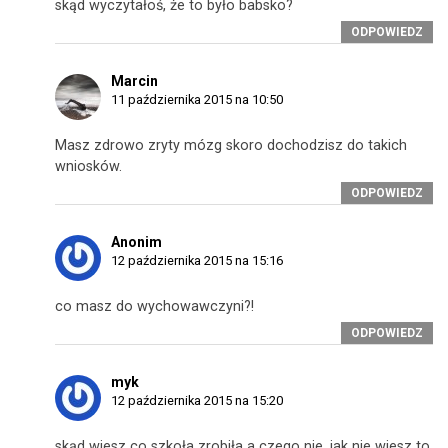
skąd wyczytałoś, że to było babsko?
ODPOWIEDZ
Marcin
11 października 2015 na 10:50
Masz zdrowo zryty mózg skoro dochodzisz do takich
wniosków.
ODPOWIEDZ
Anonim
12 października 2015 na 15:16
co masz do wychowawczyni?!
ODPOWIEDZ
myk
12 października 2015 na 15:20
skąd wiesz co szkoła zrobiła a czego nie, jak nie wiesz to