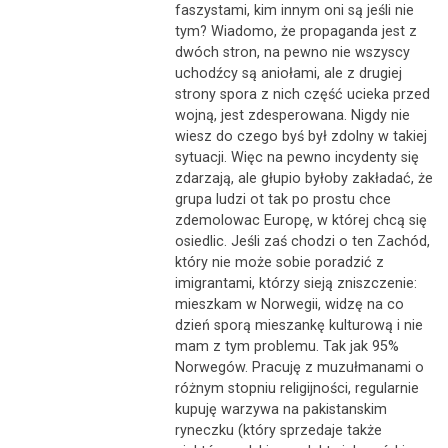
faszystami, kim innym oni są jeśli nie
tym? Wiadomo, że propaganda jest z
dwóch stron, na pewno nie wszyscy
uchodźcy są aniołami, ale z drugiej
strony spora z nich część ucieka przed
wojną, jest zdesperowana. Nigdy nie
wiesz do czego byś był zdolny w takiej
sytuacji. Więc na pewno incydenty się
zdarzają, ale głupio byłoby zakładać, że
grupa ludzi ot tak po prostu chce
zdemolowac Europę, w której chcą się
osiedlic. Jeśli zaś chodzi o ten Zachód,
który nie może sobie poradzić z
imigrantami, którzy sieją zniszczenie:
mieszkam w Norwegii, widzę na co
dzień sporą mieszankę kulturową i nie
mam z tym problemu. Tak jak 95%
Norwegów. Pracuję z muzułmanami o
różnym stopniu religijności, regularnie
kupuję warzywa na pakistanskim
ryneczku (który sprzedaje także