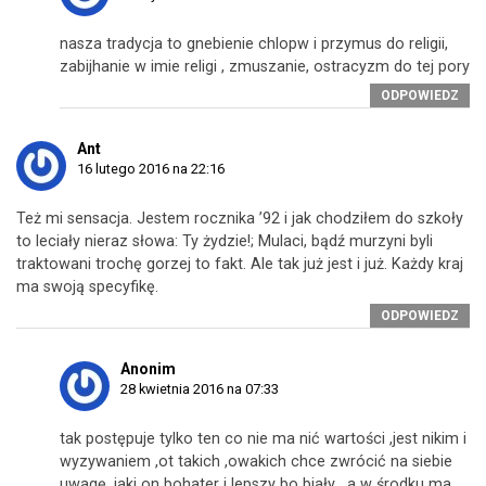
nasza tradycja to gnebienie chlopw i przymus do religii,
zabijhanie w imie religi , zmuszanie, ostracyzm do tej pory
ODPOWIEDZ
Ant
16 lutego 2016 na 22:16
Też mi sensacja. Jestem rocznika ’92 i jak chodziłem do szkoły
to leciały nieraz słowa: Ty żydzie!; Mulaci, bądź murzyni byli
traktowani trochę gorzej to fakt. Ale tak już jest i już. Każdy kraj
ma swoją specyfikę.
ODPOWIEDZ
Anonim
28 kwietnia 2016 na 07:33
tak postępuje tylko ten co nie ma nić wartości ,jest nikim i
wyzywaniem ,ot takich ,owakich chce zwrócić na siebie
uwagę ,jaki on bohater i lepszy bo biały , a w środku ma