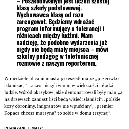
– Poszkodowanym jest uczeń szóstej
klasy szkoły podstawowej.
Wychowawca klasy od razu
zareagował. Będziemy wdrażać
program informujący o tolerancji i
różnicach między ludźmi. Mam
nadzieję, że podobne wydarzenia już
nigdy nie będą miały miejsca – mówi
szkolny pedagog w telefonicznej
rozmowie z naszym reporterem.
W niedzielę ulicami miasta przeszedł marsz „przeciwko
islamizacji”. Uczestniczyli w nim w większości młodzi
ludzie. Wśród okrzyków jakie demonstrowali były m.in. „a
na drzewach zamiast liści będą wisieć islamiści”, „polskie
kozy obronimy, imigrantów nie wpuścimy”, „premier
Kopacz chcesz murzyna? to sobie w domu trzymaj”.
POWIĄZANE TEMATY: