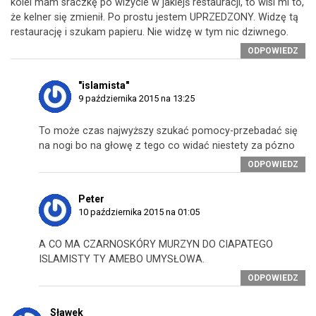
kolei mam sraczkę po wizycie w jakiejś restauracji, to wisi mi to,
że kelner się zmienił. Po prostu jestem UPRZEDZONY. Widzę tą
restaurację i szukam papieru. Nie widzę w tym nic dziwnego.
ODPOWIEDZ
"islamista"
9 października 2015 na 13:25
To może czas najwyższy szukać pomocy-przebadać się
na nogi bo na głowę z tego co widać niestety za pózno
ODPOWIEDZ
Peter
10 października 2015 na 01:05
A CO MA CZARNOSKÓRY MURZYN DO CIAPATEGO
ISLAMISTY TY AMEBO UMYSŁOWA.
ODPOWIEDZ
Sławek