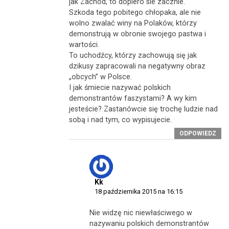
jak Zachód, to dopiero sie zacznie.
Szkoda tego pobitego chłopaka, ale nie
wolno zwalać winy na Polaków, którzy
demonstrują w obronie swojego pastwa i
wartości.
To uchodźcy, którzy zachowują się jak
dzikusy zapracowali na negatywny obraz
„obcych” w Polsce.
I jak śmiecie nazywać polskich
demonstrantów faszystami? A wy kim
jesteście? Zastanówcie się trochę ludzie nad
sobą i nad tym, co wypisujecie.
ODPOWIEDZ
Kk
18 października 2015 na 16:15
Nie widzę nic niewłaściwego w
nazywaniu polskich demonstrantów