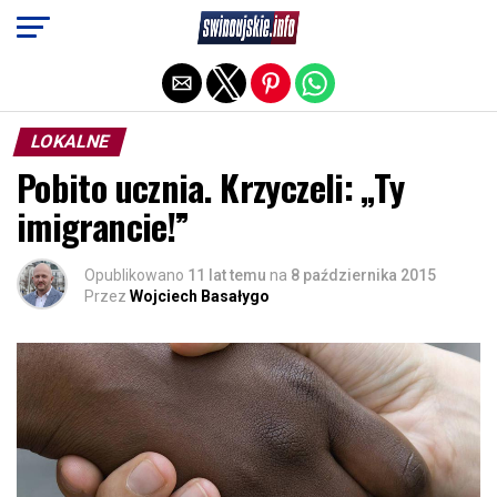
Exit mobile version
LOKALNE
Pobito ucznia. Krzyczeli: „Ty
imigrancie!”
Opublikowano
11 lat temu
na
8 października 2015
Przez
Wojciech Basałygo