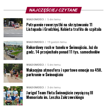
NAJCZĘŚCIEJ CZYTANE
WIADOMOŚCI
5 dni temu
Potrącenie rowerzystki na skrzyżowaniu 11
Listopada i Grodzkiej. Kobieta trafiła do szpitala
WIADOMOŚCI
19 godzin temu
Rekordowy ruch w tunelu w Świnoujściu. Już do
godz. 14 przejechało ponad 11 tys. samochodów
WIADOMOŚCI
5 dni temu
Wakacyjna atmosfera i sportowe emocje na 458.
parkrunie w Świnoujściu
WIADOMOŚCI
3 dni temu
Jarigol Team Flota Świnoujście zwycięzcą III
Memoriału im. Leszka Zakrzewskiego