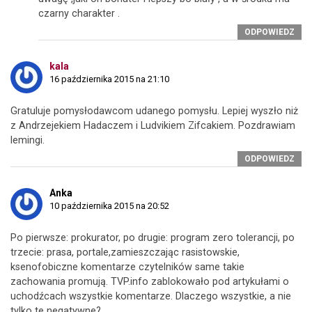
czarny charakter .
ODPOWIEDZ
kala
16 października 2015 na 21:10
Gratuluje pomysłodawcom udanego pomysłu. Lepiej wyszło niż
z Andrzejekiem Hadaczem i Ludvikiem Zifcakiem. Pozdrawiam
lemingi.
ODPOWIEDZ
Anka
10 października 2015 na 20:52
Po pierwsze: prokurator, po drugie: program zero tolerancji, po
trzecie: prasa, portale,zamieszczając rasistowskie,
ksenofobiczne komentarze czytelników same takie
zachowania promują. TVP.info zablokowało pod artykułami o
uchodźcach wszystkie komentarze. Dlaczego wszystkie, a nie
tylko te negatywne?