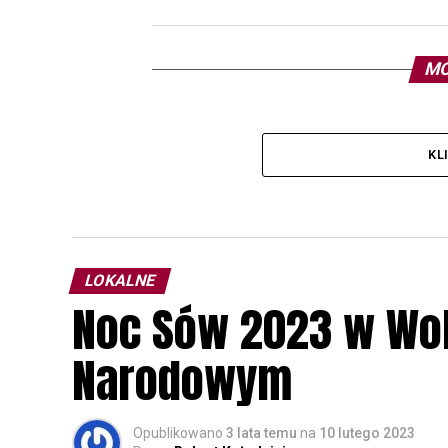
MO
KL
LOKALNE
Noc Sów 2023 w Wo
Narodowym
Opublikowano
3 lata temu
na
10 lutego 2023