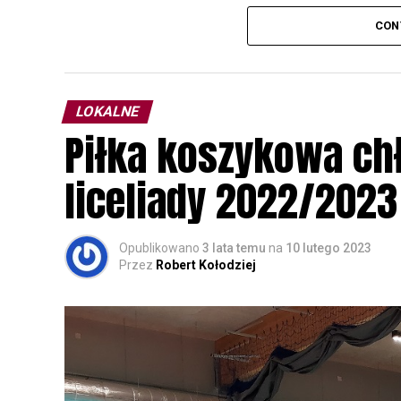
odbędzie się w dniach
24 i 25 lutego 202
CON
plakacie. W programie m. in. prelekcja o b
przyrodnicze o sowach, nasłuchiwania só
parku.
LOKALNE
Wszystkich uczestników zapraszamy do ud
Piłka koszykowa c
rozpoznawanie głosów sów i wymianę dośw
zapisy.
liceliady 2022/2023
Opublikowano
3 lata temu
na
10 lutego 2023
Przez
Robert Kołodziej