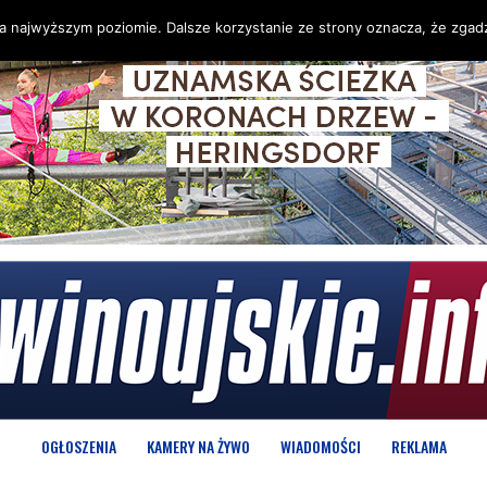
na najwyższym poziomie. Dalsze korzystanie ze strony oznacza, że zgadz
OGŁOSZENIA
KAMERY NA ŻYWO
WIADOMOŚCI
REKLAMA