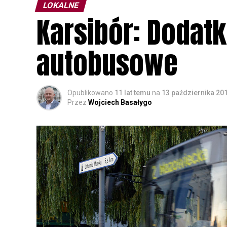
LOKALNE
Karsibór: Dodat
autobusowe
Opublikowano
11 lat temu
na
13 października 20
Przez
Wojciech Basałygo