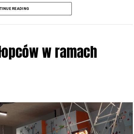
3 r
. wg harmonogramu przedstawionego na
TINUE READING
iologii i zwyczajach sów, wystawy, quizy
w w terenie – w wybranych punktach terenowych
ziału w Akcji, włączenia się w aktywne
hłopców w ramach
iadczeń przy grillu.
Na wydarzenie obowiązują