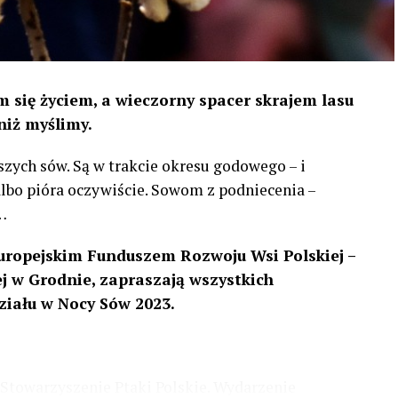
 się życiem, a wieczorny spacer skrajem lasu
niż myślimy.
szych sów. Są w trakcie okresu godowego – i
 albo pióra oczywiście. Sowom z podniecenia –
…
uropejskim Funduszem Rozwoju Wsi Polskiej –
 w Grodnie, zapraszają wszystkich
ziału w Nocy Sów 2023.
Stowarzyszenie Ptaki Polskie. Wydarzenie