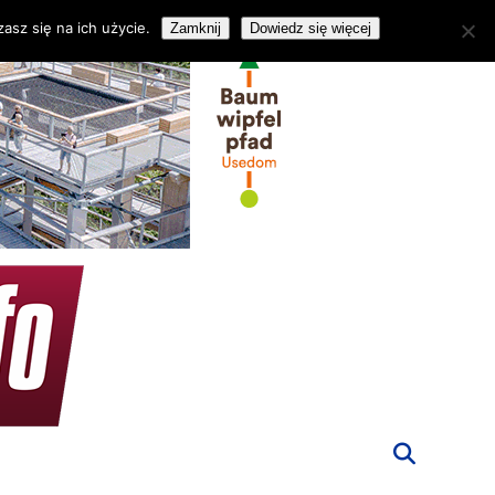
asz się na ich użycie.
Zamknij
Dowiedz się więcej