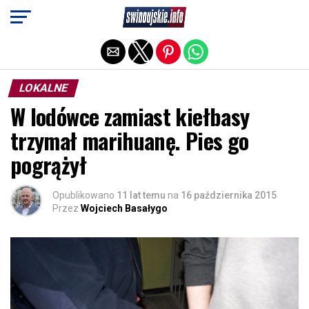
Exit mobile version
LOKALNE
W lodówce zamiast kiełbasy
trzymał marihuanę. Pies go
pogrążył
Opublikowano
11 lat temu
na
16 października 2015
Przez
Wojciech Basałygo