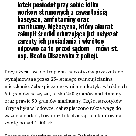
latek posiadał przy sobie kilka
worków strunowych z zawartością
haszyszu, amfetaminy oraz
marihuany. Mężczyzna, który akurat
zakupił środki odurzające już usłyszał
zarzuty ich posiadania i wkrótce
odpowie za to przed sądem – mówi st.
asp. Beata Olszewska z policji.
Przy użyciu psa do tropienia narkotyków przeszukano
wynajmowane przez 23-letniego świnoujścianina
mieszkanie. Zabezpieczono w nim narkotyki, wśród nich
60 gramów haszyszu, blisko 250 gramów amfetaminy
oraz prawie 30 gramów marihuany. Część narkotyków
ukryta była w lodówce. Zabezpieczono także wagę do
ważenia narkotyków oraz kilkadziesiąt banknotów na
kwotę ponad 1.000 zł.
Sprawa ma charakter rozwojowy. Policjanci nie