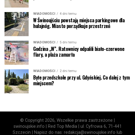
WIADOMOŚCI
4 dni temu
W Świnoujściu powstają miejsca parkingowe dla
hulajnóg. Miasto porządkuje przestrzeń
WIADOMOŚCI
5 dni temu
Godzina „W”. Ratownicy odpalili biało-czerwone
flary, a plaża zamarła
WIADOMOŚCI
2 dni temu
Byłe przedszkole przy ul. Gdyńskiej. Co dalej z tym
miejscem?
© Copyright 2026, Wszelkie prawa zastrzeżone |
swinoujskie.info | Red Top Media | ul. Cyfrowa 6, 71-441
Szczecin | Napisz do nas: redakcja@swinoujskie.info lub