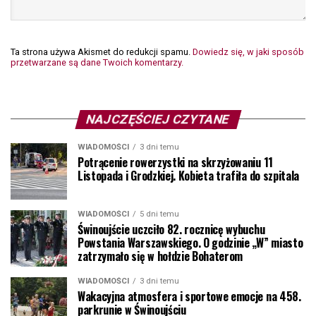
Ta strona używa Akismet do redukcji spamu.
Dowiedz się, w jaki sposób
przetwarzane są dane Twoich komentarzy.
NAJCZĘŚCIEJ CZYTANE
WIADOMOŚCI
3 dni temu
Potrącenie rowerzystki na skrzyżowaniu 11
Listopada i Grodzkiej. Kobieta trafiła do szpitala
WIADOMOŚCI
5 dni temu
Świnoujście uczciło 82. rocznicę wybuchu
Powstania Warszawskiego. O godzinie „W” miasto
zatrzymało się w hołdzie Bohaterom
WIADOMOŚCI
3 dni temu
Wakacyjna atmosfera i sportowe emocje na 458.
parkrunie w Świnoujściu