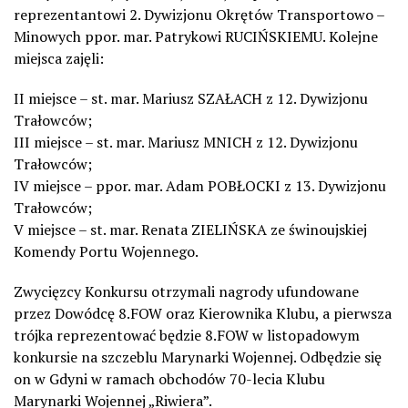
reprezentantowi 2. Dywizjonu Okrętów Transportowo –
Minowych ppor. mar. Patrykowi RUCIŃSKIEMU. Kolejne
miejsca zajęli:
II miejsce – st. mar. Mariusz SZAŁACH z 12. Dywizjonu
Trałowców;
III miejsce – st. mar. Mariusz MNICH z 12. Dywizjonu
Trałowców;
IV miejsce – ppor. mar. Adam POBŁOCKI z 13. Dywizjonu
Trałowców;
V miejsce – st. mar. Renata ZIELIŃSKA ze świnoujskiej
Komendy Portu Wojennego.
Zwycięzcy Konkursu otrzymali nagrody ufundowane
przez Dowódcę 8.FOW oraz Kierownika Klubu, a pierwsza
trójka reprezentować będzie 8.FOW w listopadowym
konkursie na szczeblu Marynarki Wojennej. Odbędzie się
on w Gdyni w ramach obchodów 70-lecia Klubu
Marynarki Wojennej „Riwiera”.