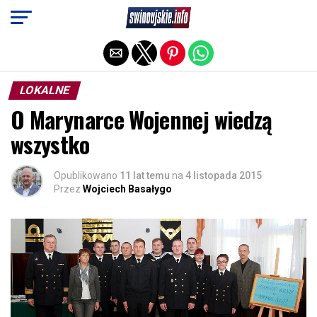
Exit mobile version
LOKALNE
O Marynarce Wojennej wiedzą
wszystko
Opublikowano
11 lat temu
na
4 listopada 2015
Przez
Wojciech Basałygo