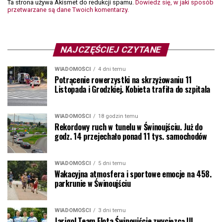
Ta strona używa Akismet do redukcji spamu.
Dowiedz się, w jaki sposób
przetwarzane są dane Twoich komentarzy.
NAJCZĘŚCIEJ CZYTANE
WIADOMOŚCI
4 dni temu
Potrącenie rowerzystki na skrzyżowaniu 11
Listopada i Grodzkiej. Kobieta trafiła do szpitala
WIADOMOŚCI
18 godzin temu
Rekordowy ruch w tunelu w Świnoujściu. Już do
godz. 14 przejechało ponad 11 tys. samochodów
WIADOMOŚCI
5 dni temu
Wakacyjna atmosfera i sportowe emocje na 458.
parkrunie w Świnoujściu
WIADOMOŚCI
3 dni temu
Jarigol Team Flota Świnoujście zwycięzcą III