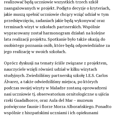
realizować będą uczniowie wszystkich trzech szkół
zaangażowanych w projekt. Podjęto decyzje o kryteriach,
jakie muszą spełnić uczniowie chcący wziąć udział w tym
przedsięwzięciu, zadaniach jakie będą wykonywać oraz
terminach wizyt w szkołach partnerskich. Wspólnie
wypracowany został harmonogram działań na kolejne
lata realizacji projektu. Spotkanie było także okazją do
osobistego poznania osób, które będą odpowiedzialne za
jego realizację w swoich szkołach.
Oprócz dyskusji na tematy ściśle związane z projektem,
nauczyciele wzięli również udział w kilku wizytach
studyjnych. Zwiedziliśmy partnerską szkołę I.E.S. Carlos
Álvarez, a także odwiedziliśmy miejsca, po których
podczas swojej wizyty w Maladze zostaną oprowadzeni
nasi uczniowie tj. obserwatorium ornitologiczne u ujścia
rzeki Guadalhorce, oraz Aula del Mar – muzeum
poświęcone faunie i florze Morza Alborańskiego. Ponadto
wspólnie z hiszpańskimi uczniami i ich opiekunami