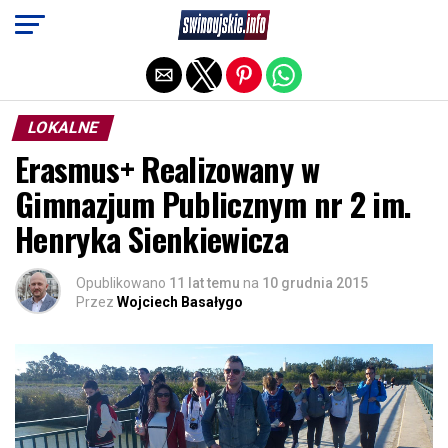
Exit mobile version
LOKALNE
Erasmus+ Realizowany w
Gimnazjum Publicznym nr 2 im.
Henryka Sienkiewicza
Opublikowano
11 lat temu
na
10 grudnia 2015
Przez
Wojciech Basałygo