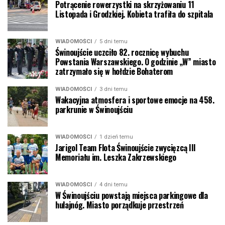
Potrącenie rowerzystki na skrzyżowaniu 11
Listopada i Grodzkiej. Kobieta trafiła do szpitala
WIADOMOŚCI
5 dni temu
Świnoujście uczciło 82. rocznicę wybuchu
Powstania Warszawskiego. O godzinie „W” miasto
zatrzymało się w hołdzie Bohaterom
WIADOMOŚCI
3 dni temu
Wakacyjna atmosfera i sportowe emocje na 458.
parkrunie w Świnoujściu
WIADOMOŚCI
1 dzień temu
Jarigol Team Flota Świnoujście zwycięzcą III
Memoriału im. Leszka Zakrzewskiego
WIADOMOŚCI
4 dni temu
W Świnoujściu powstają miejsca parkingowe dla
hulajnóg. Miasto porządkuje przestrzeń