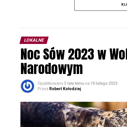
KL
LOKALNE
Noc Sów 2023 w Wo
Narodowym
Opublikowano
3 lata temu
na
10 lutego 2023
Przez
Robert Kołodziej