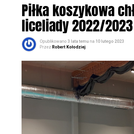
Wszystkich uczestników zapraszamy do ud
Piłka koszykowa c
rozpoznawanie głosów sów i wymianę dośw
zapisy.
liceliady 2022/2023
Opublikowano
3 lata temu
na
10 lutego 2023
Przez
Robert Kołodziej