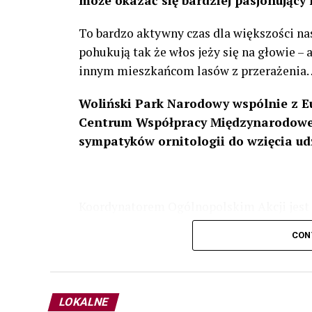
może okazać się bardziej pasjonujący 
To bardzo aktywny czas dla większości na
pohukują tak że włos jeży się na głowie –
innym mieszkańcom lasów z przerażenia
Woliński Park Narodowy wspólnie z E
Centrum Współpracy Międzynarodowej
sympatyków ornitologii do wzięcia ud
Koordynatorem Ogólnopolskim Akcji jest 
odbędzie się w dniach
24 i 25 lutego 202
CON
plakacie. W programie m. in. prelekcja o b
przyrodnicze o sowach, nasłuchiwania só
parku.
LOKALNE