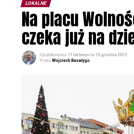
LOKALNE
Na placu Wolnoś
czeka już na dzi
Opublikowano
11 lat temu
na
15 grudnia 2015
Przez
Wojciech Basałygo