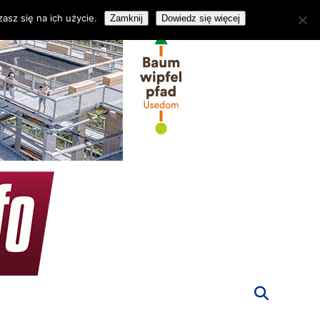
asz się na ich użycie.
Zamknij
Dowiedz się więcej