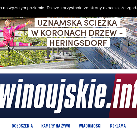
na najwyższym poziomie. Dalsze korzystanie ze strony oznacza, że zgadz
OGŁOSZENIA
KAMERY NA ŻYWO
WIADOMOŚCI
REKLAMA