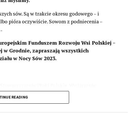
niż myślimy.
szych sów. Są w trakcie okresu godowego – i
 albo pióra oczywiście. Sowom z podniecenia –
…
uropejskim Funduszem Rozwoju Wsi Polskiej –
 w Grodnie, zapraszają wszystkich
ziału w Nocy Sów 2023.
Stowarzyszenie Ptaki Polskie. Wydarzenie
3 r
. wg harmonogramu przedstawionego na
TINUE READING
iologii i zwyczajach sów, wystawy, quizy
w w terenie – w wybranych punktach terenowych