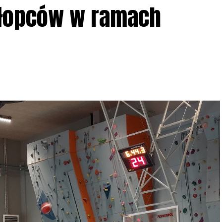
ziału w Akcji, włączenia się w aktywne
hłopców w ramach
iadczeń przy grillu.
Na wydarzenie obowiązują