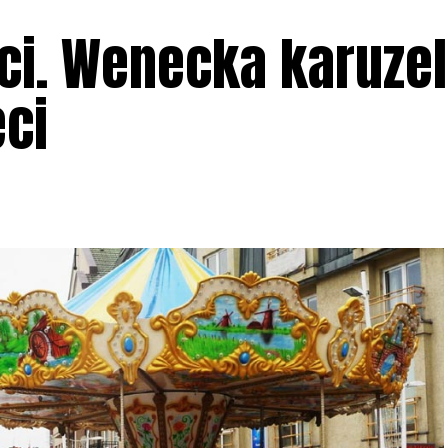
ci. Wenecka karuze
eci