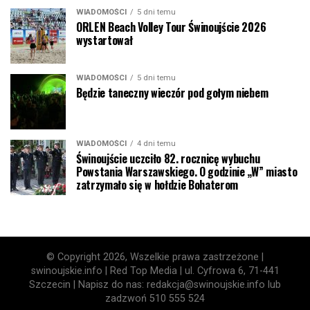
WIADOMOŚCI
5 dni temu
ORLEN Beach Volley Tour Świnoujście 2026
wystartował
WIADOMOŚCI
5 dni temu
Będzie taneczny wieczór pod gołym niebem
WIADOMOŚCI
4 dni temu
Świnoujście uczciło 82. rocznicę wybuchu
Powstania Warszawskiego. O godzinie „W” miasto
zatrzymało się w hołdzie Bohaterom
© Copyright 2026, Wszelkie prawa zastrzeżone |
swinoujskie.info | Red Top Media | ul. Cyfrowa 6, 71-441
Szczecin | Napisz do nas: redakcja@swinoujskie.info lub
zadzwoń 510 555 524