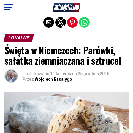
Exit mobile version
LOKALNE
Święta w Niemczech: Parówki,
sałatka ziemniaczana i sztrucel
Opublikowano
11 lat temu
na
25 grudnia 2015
Przez
Wojciech Basałygo