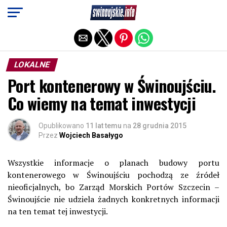
Exit mobile version
LOKALNE
Port kontenerowy w Świnoujściu.
Co wiemy na temat inwestycji
Opublikowano
11 lat temu
na
28 grudnia 2015
Przez
Wojciech Basałygo
Wszystkie informacje o planach budowy portu
kontenerowego w Świnoujściu pochodzą ze źródeł
nieoficjalnych, bo Zarząd Morskich Portów Szczecin –
Świnoujście nie udziela żadnych konkretnych informacji
na ten temat tej inwestycji.