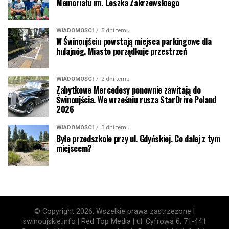
Memoriału im. Leszka Zakrzewskiego
WIADOMOŚCI
5 dni temu
W Świnoujściu powstają miejsca parkingowe dla
hulajnóg. Miasto porządkuje przestrzeń
WIADOMOŚCI
2 dni temu
Zabytkowe Mercedesy ponownie zawitają do
Świnoujścia. We wrześniu rusza StarDrive Poland
2026
WIADOMOŚCI
3 dni temu
Byłe przedszkole przy ul. Gdyńskiej. Co dalej z tym
miejscem?
© Copyright 2026, Wszelkie prawa zastrzeżone |
swinoujskie.info | Red Top Media | ul. Cyfrowa 6, 71-441