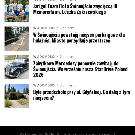
Jarigol Team Flota Świnoujście zwycięzcą III
Memoriału im. Leszka Zakrzewskiego
WIADOMOŚCI
5 dni temu
W Świnoujściu powstają miejsca parkingowe dla
hulajnóg. Miasto porządkuje przestrzeń
WIADOMOŚCI
2 dni temu
Zabytkowe Mercedesy ponownie zawitają do
Świnoujścia. We wrześniu rusza StarDrive Poland
2026
WIADOMOŚCI
3 dni temu
Byłe przedszkole przy ul. Gdyńskiej. Co dalej z tym
miejscem?
© Copyright 2026, Wszelkie prawa zastrzeżone |