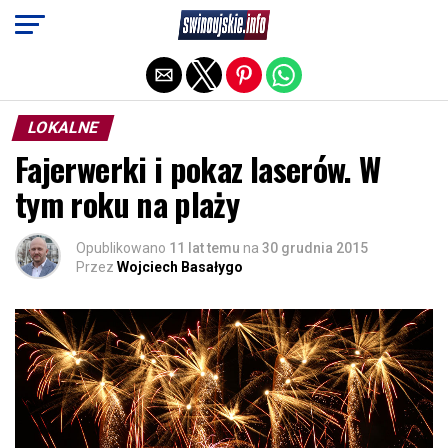
Exit mobile version
LOKALNE
Fajerwerki i pokaz laserów. W
tym roku na plaży
Opublikowano
11 lat temu
na
30 grudnia 2015
Przez
Wojciech Basałygo