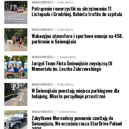
WIADOMOŚCI
3 dni temu
Potrącenie rowerzystki na skrzyżowaniu 11
Listopada i Grodzkiej. Kobieta trafiła do szpitala
WIADOMOŚCI
3 dni temu
Wakacyjna atmosfera i sportowe emocje na 458.
parkrunie w Świnoujściu
WIADOMOŚCI
1 dzień temu
Jarigol Team Flota Świnoujście zwycięzcą III
Memoriału im. Leszka Zakrzewskiego
WIADOMOŚCI
4 dni temu
W Świnoujściu powstają miejsca parkingowe dla
hulajnóg. Miasto porządkuje przestrzeń
WIADOMOŚCI
1 dzień temu
Zabytkowe Mercedesy ponownie zawitają do
Świnoujścia. We wrześniu rusza StarDrive Poland