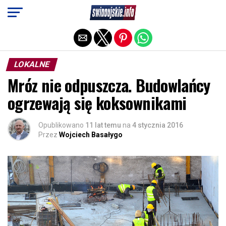
Exit mobile version
LOKALNE
Mróz nie odpuszcza. Budowlańcy
ogrzewają się koksownikami
Opublikowano
11 lat temu
na
4 stycznia 2016
Przez
Wojciech Basałygo