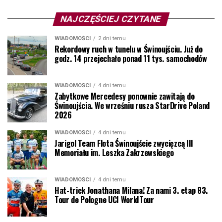
NAJCZĘŚCIEJ CZYTANE
WIADOMOŚCI
2 dni temu
Rekordowy ruch w tunelu w Świnoujściu. Już do
godz. 14 przejechało ponad 11 tys. samochodów
WIADOMOŚCI
4 dni temu
Zabytkowe Mercedesy ponownie zawitają do
Świnoujścia. We wrześniu rusza StarDrive Poland
2026
WIADOMOŚCI
4 dni temu
Jarigol Team Flota Świnoujście zwycięzcą III
Memoriału im. Leszka Zakrzewskiego
WIADOMOŚCI
4 dni temu
Hat-trick Jonathana Milana! Za nami 3. etap 83.
Tour de Pologne UCI WorldTour