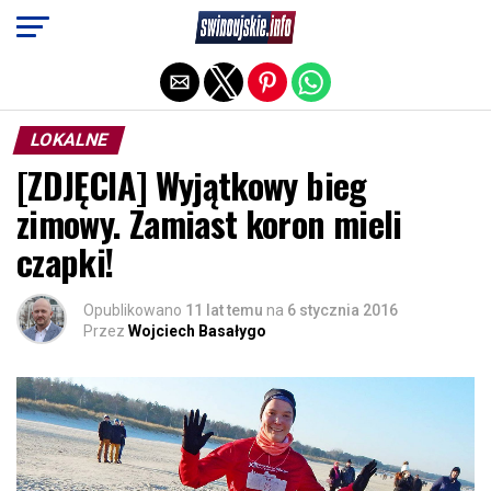
Exit mobile version
LOKALNE
[ZDJĘCIA] Wyjątkowy bieg
zimowy. Zamiast koron mieli
czapki!
Opublikowano
11 lat temu
na
6 stycznia 2016
Przez
Wojciech Basałygo