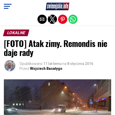
Exit mobile version
LOKALNE
[FOTO] Atak zimy. Remondis nie
daje rady
Opublikowano
11 lat temu
na
8 stycznia 2016
Przez
Wojciech Basałygo