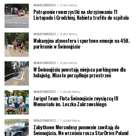
WIADOMOŚCI
3 dni temu
Potrącenie rowerzystki na skrzyżowaniu 11
Listopada i Grodzkiej. Kobieta trafiła do szpitala
WIADOMOŚCI
3 dni temu
Wakacyjna atmosfera i sportowe emocje na 458.
parkrunie w Świnoujściu
WIADOMOŚCI
4 dni temu
W Świnoujściu powstają miejsca parkingowe dla
hulajnóg. Miasto porządkuje przestrzeń
WIADOMOŚCI
1 dzień temu
Jarigol Team Flota Świnoujście zwycięzcą III
Memoriału im. Leszka Zakrzewskiego
WIADOMOŚCI
1 dzień temu
Zabytkowe Mercedesy ponownie zawitają do
Świnoujścia. We wrześniu rusza StarDrive Poland