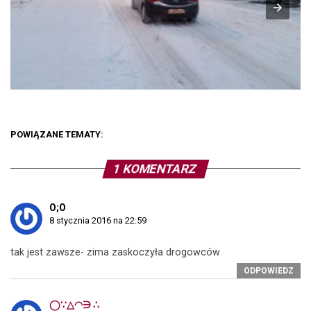
POWIĄZANE TEMATY:
1 KOMENTARZ
O;O
8 stycznia 2016 na 22:59
tak jest zawsze- zima zaskoczyła drogowców
ODPOWIEDZ
◯∵△◠∋ ∴