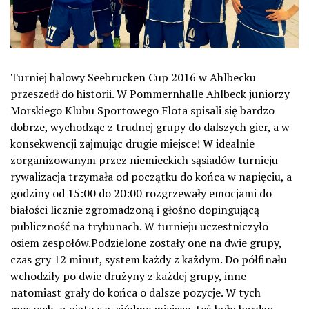
Turniej halowy Seebrucken Cup 2016 w Ahlbecku
przeszedł do historii. W Pommernhalle Ahlbeck juniorzy
Morskiego Klubu Sportowego Flota spisali się bardzo
dobrze, wychodząc z trudnej grupy do dalszych gier, a w
konsekwencji zajmując drugie miejsce! W idealnie
zorganizowanym przez niemieckich sąsiadów turnieju
rywalizacja trzymała od początku do końca w napięciu, a
godziny od 15:00 do 20:00 rozgrzewały emocjami do
białości licznie zgromadzoną i głośno dopingującą
publiczność na trybunach. W turnieju uczestniczyło
osiem zespołów.Podzielone zostały one na dwie grupy,
czas gry 12 minut, system każdy z każdym. Do półfinału
wchodziły po dwie drużyny z każdej grupy, inne
natomiast grały do końca o dalsze pozycje. W tych
meczach, o piąte czy siódme miejsce, też było bardzo