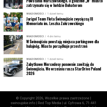
Powstania Warszawskiego. O godzinie „W” miasto
zatrzymało się w hołdzie Bohaterom
WIADOMOŚCI
1 dzień temu
Jarigol Team Flota Świnoujście zwycięzcą III
Memoriału im. Leszka Zakrzewskiego
WIADOMOŚCI
4 dni temu
W Świnoujściu powstają miejsca parkingowe dla
hulajnóg. Miasto porządkuje przestrzeń
WIADOMOŚCI
1 dzień temu
Zabytkowe Mercedesy ponownie zawitają do
Świnoujścia. We wrześniu rusza StarDrive Poland
2026
© Copyright 2026, Wszelkie prawa zastrzeżone |
swinoujskie.info | Red Top Media | ul. Cyfrowa 6, 71-441