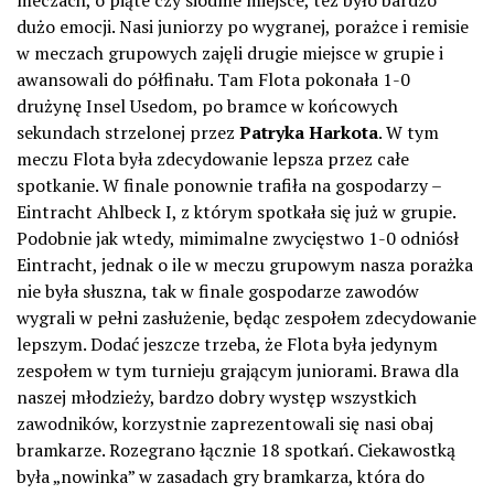
dużo emocji. Nasi juniorzy po wygranej, porażce i remisie
w meczach grupowych zajęli drugie miejsce w grupie i
awansowali do półfinału. Tam Flota pokonała 1-0
drużynę Insel Usedom, po bramce w końcowych
sekundach strzelonej przez
Patryka Harkota
. W tym
meczu Flota była zdecydowanie lepsza przez całe
spotkanie. W finale ponownie trafiła na gospodarzy –
Eintracht Ahlbeck I, z którym spotkała się już w grupie.
Podobnie jak wtedy, mimimalne zwycięstwo 1-0 odniósł
Eintracht, jednak o ile w meczu grupowym nasza porażka
nie była słuszna, tak w finale gospodarze zawodów
wygrali w pełni zasłużenie, będąc zespołem zdecydowanie
lepszym. Dodać jeszcze trzeba, że Flota była jedynym
zespołem w tym turnieju grającym juniorami. Brawa dla
naszej młodzieży, bardzo dobry występ wszystkich
zawodników, korzystnie zaprezentowali się nasi obaj
bramkarze. Rozegrano łącznie 18 spotkań. Ciekawostką
była „nowinka” w zasadach gry bramkarza, która do