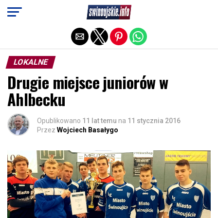
Exit mobile version
LOKALNE
Drugie miejsce juniorów w
Ahlbecku
Opublikowano
11 lat temu
na
11 stycznia 2016
Przez
Wojciech Basałygo