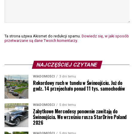
Ta strona używa Akismet do redukcji spamu.
Dowiedz się, w jaki sposób
przetwarzane są dane Twoich komentarzy.
NAJCZĘŚCIEJ CZYTANE
WIADOMOŚCI
3 dni temu
Rekordowy ruch w tunelu w Świnoujściu. Już do
godz. 14 przejechało ponad 11 tys. samochodów
WIADOMOŚCI
5 dni temu
Zabytkowe Mercedesy ponownie zawitają do
Świnoujścia. We wrześniu rusza StarDrive Poland
2026
WIADOMOŚCI
5 dni temu