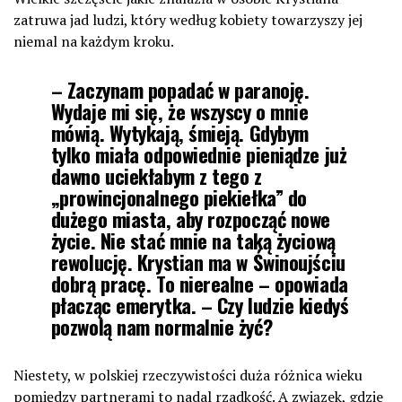
zatruwa jad ludzi, który według kobiety towarzyszy jej
niemal na każdym kroku.
– Zaczynam popadać w paranoję.
Wydaje mi się, że wszyscy o mnie
mówią. Wytykają, śmieją. Gdybym
tylko miała odpowiednie pieniądze już
dawno uciekłabym z tego z
„prowincjonalnego piekiełka” do
dużego miasta, aby rozpocząć nowe
życie. Nie stać mnie na taką życiową
rewolucję. Krystian ma w Świnoujściu
dobrą pracę. To nierealne – opowiada
płacząc emerytka. – Czy ludzie kiedyś
pozwolą nam normalnie żyć?
Niestety, w polskiej rzeczywistości duża różnica wieku
pomiędzy partnerami to nadal rzadkość. A związek, gdzie