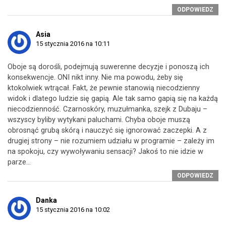
ODPOWIEDZ
Asia
15 stycznia 2016 na 10:11
Oboje są dorośli, podejmują suwerenne decyzje i ponoszą ich
konsekwencje. ONI nikt inny. Nie ma powodu, żeby się
ktokolwiek wtrącał. Fakt, że pewnie stanowią niecodzienny
widok i dlatego ludzie się gapią. Ale tak samo gapią się na każdą
niecodzienność. Czarnoskóry, muzułmanka, szejk z Dubaju –
wszyscy byliby wytykani paluchami. Chyba oboje muszą
obrosnąć grubą skórą i nauczyć się ignorować zaczepki. A z
drugiej strony – nie rozumiem udziału w programie – zależy im
na spokoju, czy wywoływaniu sensacji? Jakoś to nie idzie w
parze…
ODPOWIEDZ
Danka
15 stycznia 2016 na 10:02