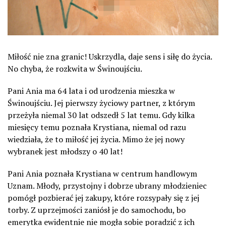
Miłość nie zna granic! Uskrzydla, daje sens i siłę do życia.
No chyba, że rozkwita w Świnoujściu.
Pani Ania ma 64 lata i od urodzenia mieszka w
Świnoujściu. Jej pierwszy życiowy partner, z którym
przeżyła niemal 30 lat odszedł 5 lat temu. Gdy kilka
miesięcy temu poznała Krystiana, niemal od razu
wiedziała, że to miłość jej życia. Mimo że jej nowy
wybranek jest młodszy o 40 lat!
Pani Ania poznała Krystiana w centrum handlowym
Uznam. Młody, przystojny i dobrze ubrany młodzieniec
pomógł pozbierać jej zakupy, które rozsypały się z jej
torby. Z uprzejmości zaniósł je do samochodu, bo
emerytka ewidentnie nie mogła sobie poradzić z ich