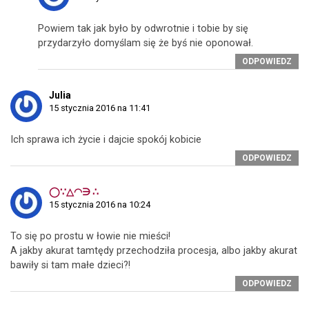
Powiem tak jak było by odwrotnie i tobie by się
przydarzyło domyślam się że byś nie oponował.
ODPOWIEDZ
Julia
15 stycznia 2016 na 11:41
Ich sprawa ich życie i dajcie spokój kobicie
ODPOWIEDZ
◯∵△◠∋ ∴
15 stycznia 2016 na 10:24
To się po prostu w łowie nie mieści!
A jakby akurat tamtędy przechodziła procesja, albo jakby akurat
bawiły si tam małe dzieci?!
ODPOWIEDZ