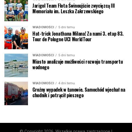
Jarigol Team Flota Świnoujście zwycięzcą III
Memoriału im. Leszka Zakrzewskiego
WIADOMOŚCI
5 dni temu
Hat-trick Jonathana Milana! Za nami 3. etap 83.
Tour de Pologne UCI WorldTour
WIADOMOŚCI
5 dni temu
Miasto analizuje możliwości rozwoju transportu
wodnego
WIADOMOŚCI
4 dni temu
Groźny wypadek w Łunowie. Samochód wjechał na
chodnik i potrącił pieszego
© Copyright 2026, Wszelkie prawa zastrzeżone |