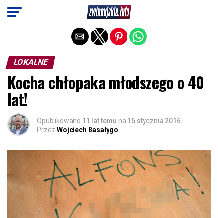
Exit mobile version
LOKALNE
Kocha chłopaka młodszego o 40
lat!
Opublikowano
11 lat temu
na
15 stycznia 2016
Przez
Wojciech Basałygo