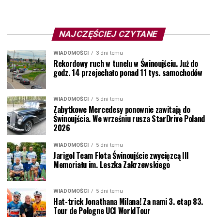
NAJCZĘŚCIEJ CZYTANE
WIADOMOŚCI
3 dni temu
Rekordowy ruch w tunelu w Świnoujściu. Już do
godz. 14 przejechało ponad 11 tys. samochodów
WIADOMOŚCI
5 dni temu
Zabytkowe Mercedesy ponownie zawitają do
Świnoujścia. We wrześniu rusza StarDrive Poland
2026
WIADOMOŚCI
5 dni temu
Jarigol Team Flota Świnoujście zwycięzcą III
Memoriału im. Leszka Zakrzewskiego
WIADOMOŚCI
5 dni temu
Hat-trick Jonathana Milana! Za nami 3. etap 83.
Tour de Pologne UCI WorldTour