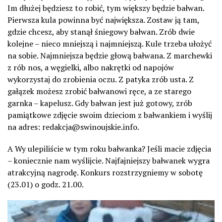
Im dłużej będziesz to robić, tym większy będzie bałwan.
Pierwsza kula powinna być największa. Zostaw ją tam,
gdzie chcesz, aby stanął śniegowy bałwan. Zrób dwie
kolejne – nieco mniejszą i najmniejszą. Kule trzeba ułożyć
na sobie. Najmniejsza będzie głową bałwana. Z marchewki
z rób nos, a węgielki, albo nakrętki od napojów
wykorzystaj do zrobienia oczu. Z patyka zrób usta. Z
gałązek możesz zrobić bałwanowi ręce, a ze starego
garnka – kapelusz. Gdy bałwan jest już gotowy, zrób
pamiątkowe zdjęcie swoim dzieciom z bałwankiem i wyślij
na adres: redakcja@swinoujskie.info.
A Wy ulepiliście w tym roku bałwanka? Jeśli macie zdjęcia
– koniecznie nam wyślijcie. Najfajniejszy bałwanek wygra
atrakcyjną nagrodę. Konkurs rozstrzygniemy w sobotę
(23.01) o godz. 21.00.