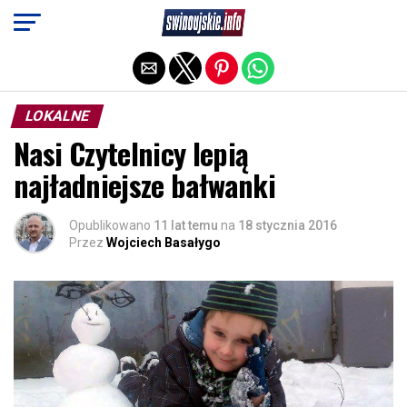
Exit mobile version
LOKALNE
Nasi Czytelnicy lepią
najładniejsze bałwanki
Opublikowano
11 lat temu
na
18 stycznia 2016
Przez
Wojciech Basałygo