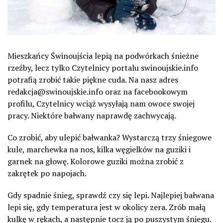
Mieszkańcy Świnoujścia lepią na podwórkach śnieżne
rzeźby, lecz tylko Czytelnicy portalu swinoujskie.info
potrafią zrobić takie piękne cuda. Na nasz adres
redakcja@swinoujskie.info oraz na facebookowym
profilu, Czytelnicy wciąż wysyłają nam owoce swojej
pracy. Niektóre bałwany naprawdę zachwycają.
Co zrobić, aby ulepić bałwanka? Wystarczą trzy śniegowe
kule, marchewka na nos, kilka węgielków na guziki i
garnek na głowę. Kolorowe guziki można zrobić z
zakrętek po napojach.
Gdy spadnie śnieg, sprawdź czy się lepi. Najlepiej bałwana
lepi się, gdy temperatura jest w okolicy zera. Zrób małą
kulkę w rękach, a następnie tocz ją po puszystym śniegu.