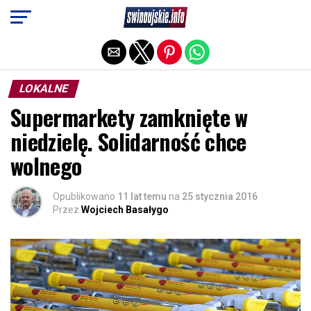
Exit mobile version
LOKALNE
Supermarkety zamknięte w
niedzielę. Solidarność chce
wolnego
Opublikowano
11 lat temu
na
25 stycznia 2016
Przez
Wojciech Basałygo