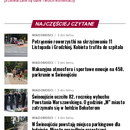
przetwarzane są dane Twoich komentarzy.
NAJCZĘŚCIEJ CZYTANE
WIADOMOŚCI
3 dni temu
Potrącenie rowerzystki na skrzyżowaniu 11
Listopada i Grodzkiej. Kobieta trafiła do szpitala
WIADOMOŚCI
3 dni temu
Wakacyjna atmosfera i sportowe emocje na 458.
parkrunie w Świnoujściu
WIADOMOŚCI
5 dni temu
Świnoujście uczciło 82. rocznicę wybuchu
Powstania Warszawskiego. O godzinie „W” miasto
zatrzymało się w hołdzie Bohaterom
WIADOMOŚCI
4 dni temu
W Świnoujściu powstają miejsca parkingowe dla
hulajnóg. Miasto porządkuje przestrzeń