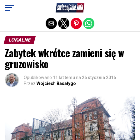
Exit mobile version
LOKALNE
Zabytek wkrótce zamieni się w
gruzowisko
Opublikowano
11 lat temu
na
26 stycznia 2016
Przez
Wojciech Basałygo