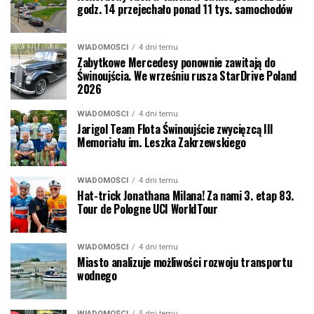
godz. 14 przejechało ponad 11 tys. samochodów
WIADOMOŚCI
4 dni temu
Zabytkowe Mercedesy ponownie zawitają do
Świnoujścia. We wrześniu rusza StarDrive Poland
2026
WIADOMOŚCI
4 dni temu
Jarigol Team Flota Świnoujście zwycięzcą III
Memoriału im. Leszka Zakrzewskiego
WIADOMOŚCI
4 dni temu
Hat-trick Jonathana Milana! Za nami 3. etap 83.
Tour de Pologne UCI WorldTour
WIADOMOŚCI
4 dni temu
Miasto analizuje możliwości rozwoju transportu
wodnego
WIADOMOŚCI
5 dni temu