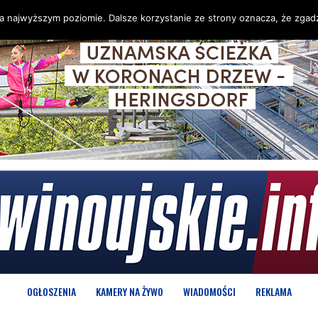
na najwyższym poziomie. Dalsze korzystanie ze strony oznacza, że zgadz
OGŁOSZENIA
KAMERY NA ŻYWO
WIADOMOŚCI
REKLAMA