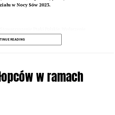
ziału w Nocy Sów 2023.
Stowarzyszenie Ptaki Polskie. Wydarzenie
3 r
. wg harmonogramu przedstawionego na
TINUE READING
iologii i zwyczajach sów, wystawy, quizy
w w terenie – w wybranych punktach terenowych
ziału w Akcji, włączenia się w aktywne
hłopców w ramach
iadczeń przy grillu.
Na wydarzenie obowiązują