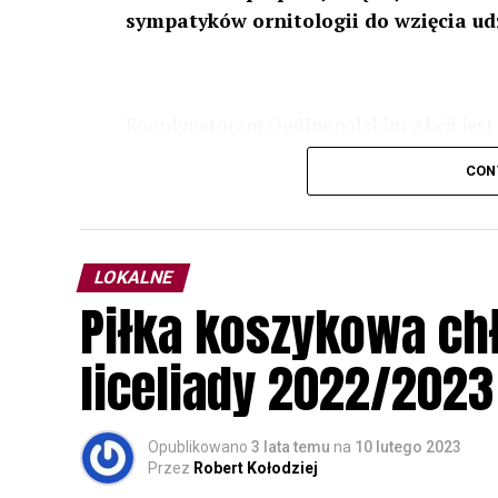
sympatyków ornitologii do wzięcia ud
Koordynatorem Ogólnopolskim Akcji jest 
odbędzie się w dniach
24 i 25 lutego 202
CON
plakacie. W programie m. in. prelekcja o b
przyrodnicze o sowach, nasłuchiwania só
parku.
LOKALNE
Wszystkich uczestników zapraszamy do ud
Piłka koszykowa c
rozpoznawanie głosów sów i wymianę dośw
zapisy.
liceliady 2022/2023
Opublikowano
3 lata temu
na
10 lutego 2023
Przez
Robert Kołodziej