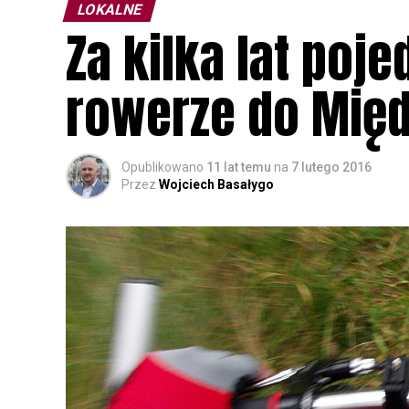
LOKALNE
Za kilka lat poj
rowerze do Mię
Opublikowano
11 lat temu
na
7 lutego 2016
Przez
Wojciech Basałygo