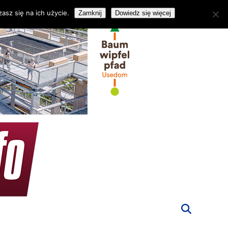
asz się na ich użycie.
Zamknij
Dowiedz się więcej