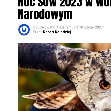
Noc Sów 2023 w Wo
Narodowym
Opublikowano
3 lata temu
na
10 lutego 2023
Przez
Robert Kołodziej