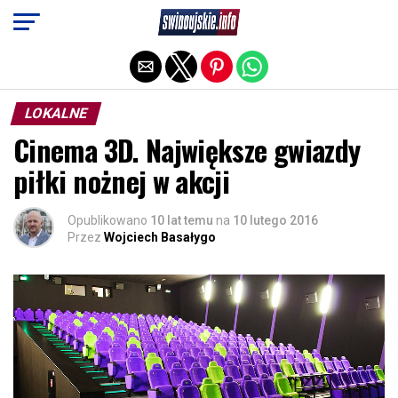
Exit mobile version
LOKALNE
Cinema 3D. Największe gwiazdy
piłki nożnej w akcji
Opublikowano
10 lat temu
na
10 lutego 2016
Przez
Wojciech Basałygo