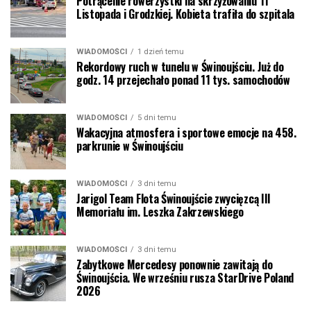
Potrącenie rowerzystki na skrzyżowaniu 11
Listopada i Grodzkiej. Kobieta trafiła do szpitala
WIADOMOŚCI
1 dzień temu
Rekordowy ruch w tunelu w Świnoujściu. Już do
godz. 14 przejechało ponad 11 tys. samochodów
WIADOMOŚCI
5 dni temu
Wakacyjna atmosfera i sportowe emocje na 458.
parkrunie w Świnoujściu
WIADOMOŚCI
3 dni temu
Jarigol Team Flota Świnoujście zwycięzcą III
Memoriału im. Leszka Zakrzewskiego
WIADOMOŚCI
3 dni temu
Zabytkowe Mercedesy ponownie zawitają do
Świnoujścia. We wrześniu rusza StarDrive Poland
2026