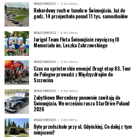
WIADOMOŚCI
2 dni temu
Rekordowy ruch w tunelu w Świnoujściu. Już do
godz. 14 przejechało ponad 11 tys. samochodów
WIADOMOŚCI
4 dni temu
Jarigol Team Flota Świnoujście zwycięzcą III
Memoriału im. Leszka Zakrzewskiego
WIADOMOŚCI
5 dni temu
Czas na sprinterskie emocje! Drugi etap 83. Tour
de Pologne prowadzi z Międzyzdrojów do
Szczecina
WIADOMOŚCI
4 dni temu
Zabytkowe Mercedesy ponownie zawitają do
Świnoujścia. We wrześniu rusza StarDrive Poland
2026
WIADOMOŚCI
5 dni temu
Byłe przedszkole przy ul. Gdyńskiej. Co dalej z tym
miejscem?