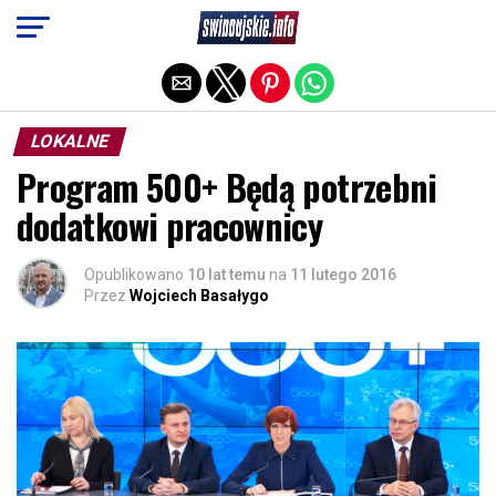
Exit mobile version
LOKALNE
Program 500+ Będą potrzebni
dodatkowi pracownicy
Opublikowano
10 lat temu
na
11 lutego 2016
Przez
Wojciech Basałygo