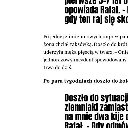
pierwsze 5-7 lat 
opowiada Rafał. –
gdy ten raj się sk
Po jednej z imieninowych imprez pan
żona chciał taksówką. Doszło do krót
uderzyła męża pięścią w twarz. – On
jednorazowy incydent spowodowany pr
trwa do dziś.
Po paru tygodniach doszło do kol
Doszło do sytuacji
ziemniaki zamias
na mnie dwa kije 
Rafał. – Gdy odmó