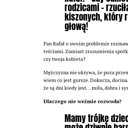
rodzicami – rzuci
kiszonych, który 
głową!
Pan Rafał o swoim problemie rozmawi
teściami. Zamiast zrozumienia spotk
czy twoja kobieta?
Mężczyzna nie ukrywa, że poza przemo
wiem co jest gorsze. Dokucza, docin
że są dni kiedy jest… miła, dobra i s
Dlaczego nie weźmie rozwodu?
Mamy trójkę dziec
może dziwnie bar