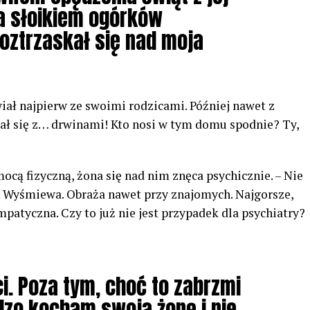
ła słoikiem ogórków
roztrzaskał się nad moja
ał najpierw ze swoimi rodzicami. Później nawet z
ał się z… drwinami! Kto nosi w tym domu spodnie? Ty,
cą fizyczną, żona się nad nim znęca psychicznie. – Nie
a. Wyśmiewa. Obraża nawet przy znajomych. Najgorsze,
ympatyczna. Czy to już nie jest przypadek dla psychiatry?
i. Poza tym, choć to zabrzmi
dzo kocham swoja żonę i nie