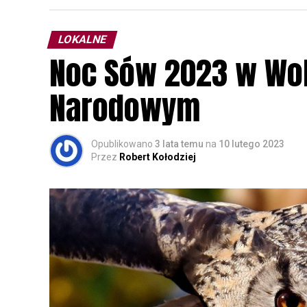
LOKALNE
Noc Sów 2023 w Wo
Narodowym
Opublikowano
3 lata temu
na
10 lutego 2023
Przez
Robert Kołodziej