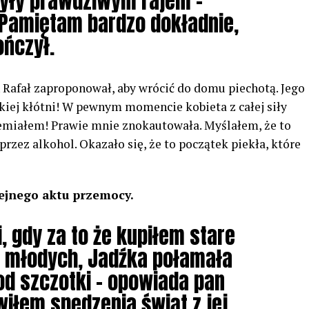
były prawdziwym rajem –
 Pamiętam bardzo dokładnie,
ończył.
 Rafał zaproponował, aby wrócić do domu piechotą. Jego
kiej kłótni! W pewnym momencie kobieta z całej siły
iemiałem! Prawie mnie znokautowała. Myślałem, że to
zez alkohol. Okazało się, że to początek piekła, które
ejnego aktu przemocy.
, gdy za to że kupiłem stare
t młodych, Jadźka połamała
od szczotki – opowiada pan
wiłem spędzenia świąt z jej