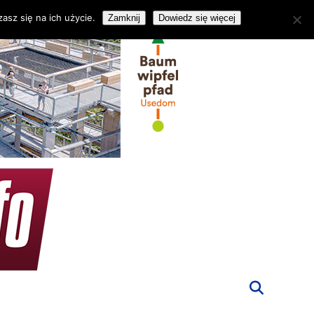
asz się na ich użycie.
Zamknij
Dowiedz się więcej