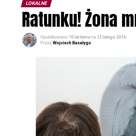
LOKALNE
Ratunku! Żona mn
Opublikowano
10 lat temu
na
12 lutego 2016
Przez
Wojciech Basałygo