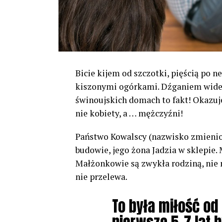
Bicie kijem od szczotki, pięścią po n
kiszonymi ogórkami. Dźganiem wide
świnoujskich domach to fakt! Okazuje 
nie kobiety, a … mężczyźni!
Państwo Kowalscy (nazwisko zmienion
budowie, jego żona Jadzia w sklepie.
Małżonkowie są zwykła rodziną, nie
nie przelewa.
To była miłość od