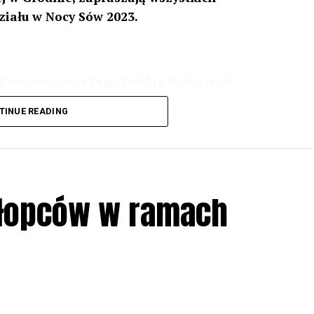
ziału w Nocy Sów 2023.
Stowarzyszenie Ptaki Polskie. Wydarzenie
3 r
. wg harmonogramu przedstawionego na
TINUE READING
iologii i zwyczajach sów, wystawy, quizy
w w terenie – w wybranych punktach terenowych
ziału w Akcji, włączenia się w aktywne
hłopców w ramach
iadczeń przy grillu.
Na wydarzenie obowiązują