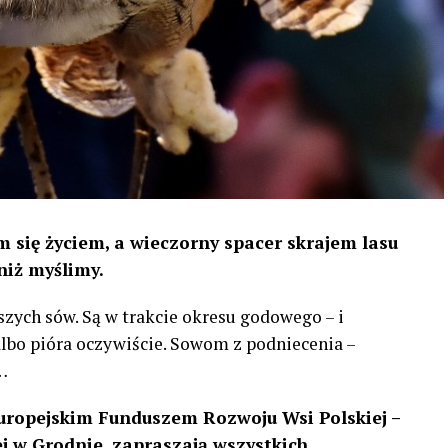
 się życiem, a wieczorny spacer skrajem lasu
niż myślimy.
szych sów. Są w trakcie okresu godowego – i
 albo pióra oczywiście. Sowom z podniecenia –
…
uropejskim Funduszem Rozwoju Wsi Polskiej –
 w Grodnie, zapraszają wszystkich