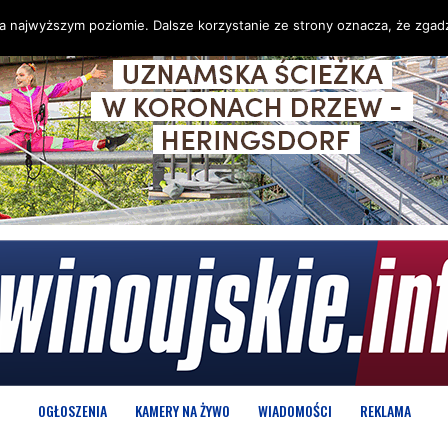
na najwyższym poziomie. Dalsze korzystanie ze strony oznacza, że zgadz
OGŁOSZENIA
KAMERY NA ŻYWO
WIADOMOŚCI
REKLAMA