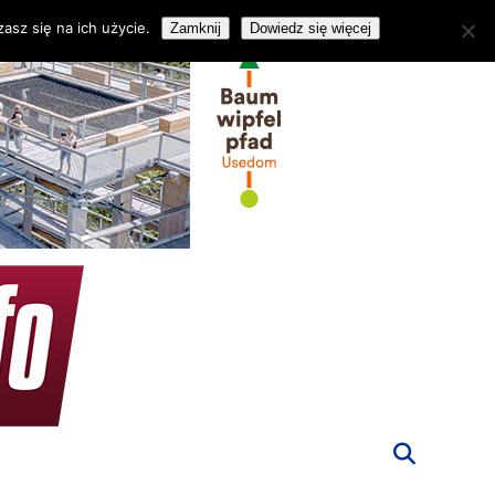
asz się na ich użycie.
Zamknij
Dowiedz się więcej