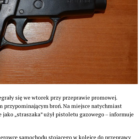
egrały się we wtorek przy przeprawie promowej.
przypominającym broń. Na miejsce natychmiast
e jako „straszaka” użył pistoletu gazowego – informuje
ierowcę samochodu stojącego w kolejce do przeprawy