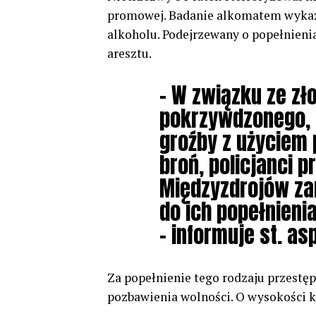
promowej. Badanie alkomatem wykaza
alkoholu. Podejrzewany o popełnienia
aresztu.
– W związku ze z
pokrzywdzonego, 
groźby z użyciem
broń, policjanci 
Międzyzdrojów zar
do ich popełnieni
– informuje st. as
Za popełnienie tego rodzaju przestę
pozbawienia wolności. O wysokości ka