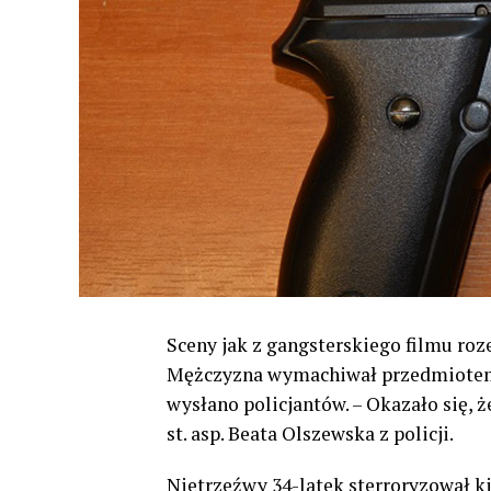
Sceny jak z gangsterskiego filmu roz
Mężczyzna wymachiwał przedmiotem 
wysłano policjantów. – Okazało się, ż
st. asp. Beata Olszewska z policji.
Nietrzeźwy 34-latek sterroryzował k