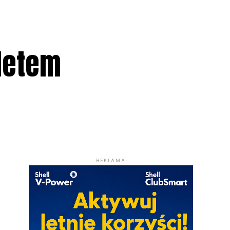
letem
REKLAMA