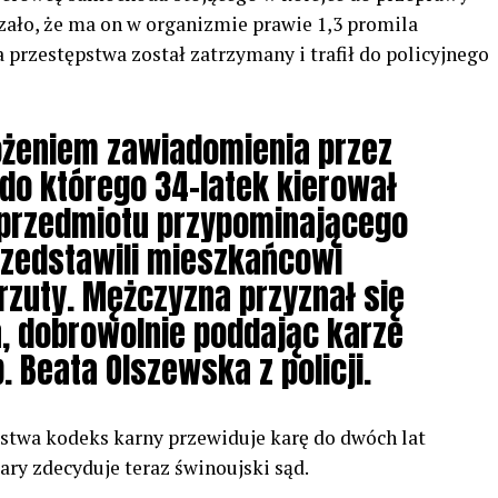
ło, że ma on w organizmie prawie 1,3 promila
 przestępstwa został zatrzymany i trafił do policyjnego
łożeniem zawiadomienia przez
do którego 34-latek kierował
 przedmiotu przypominającego
przedstawili mieszkańcowi
zuty. Mężczyzna przyznał się
a, dobrowolnie poddając karze
p. Beata Olszewska z policji.
pstwa kodeks karny przewiduje karę do dwóch lat
ry zdecyduje teraz świnoujski sąd.