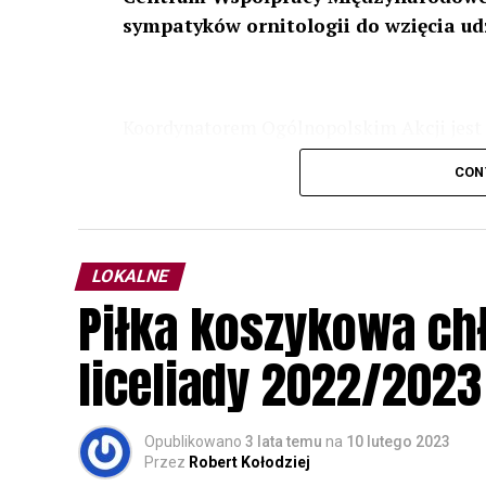
sympatyków ornitologii do wzięcia ud
Koordynatorem Ogólnopolskim Akcji jest 
odbędzie się w dniach
24 i 25 lutego 202
CON
plakacie. W programie m. in. prelekcja o b
przyrodnicze o sowach, nasłuchiwania só
parku.
LOKALNE
Wszystkich uczestników zapraszamy do ud
Piłka koszykowa c
rozpoznawanie głosów sów i wymianę dośw
zapisy.
liceliady 2022/2023
Opublikowano
3 lata temu
na
10 lutego 2023
Przez
Robert Kołodziej