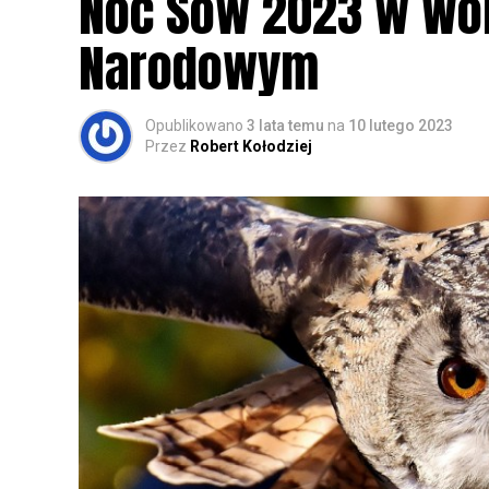
Noc Sów 2023 w Wo
Narodowym
Opublikowano
3 lata temu
na
10 lutego 2023
Przez
Robert Kołodziej