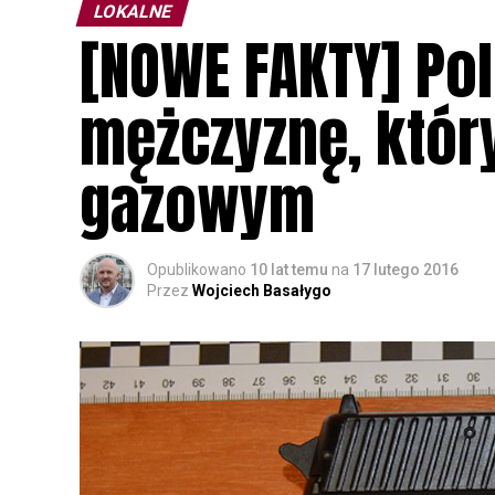
LOKALNE
[NOWE FAKTY] Pol
mężczyznę, któr
gazowym
Opublikowano
10 lat temu
na
17 lutego 2016
Przez
Wojciech Basałygo