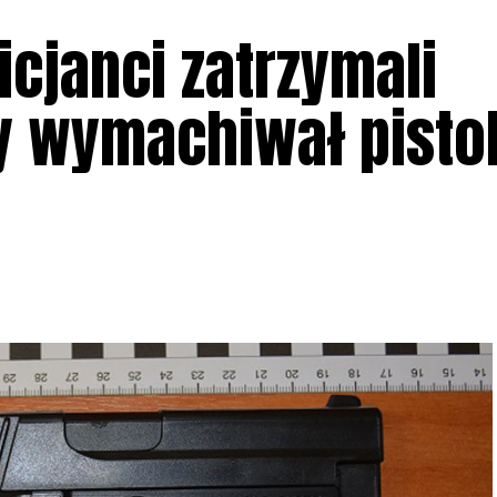
icjanci zatrzymali
y wymachiwał pisto