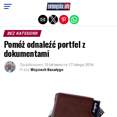
Exit mobile version
BEZ KATEGORII
Pomóż odnaleźć portfel z
dokumentami
Opublikowano
10 lat temu
na
17 lutego 2016
Przez
Wojciech Basałygo