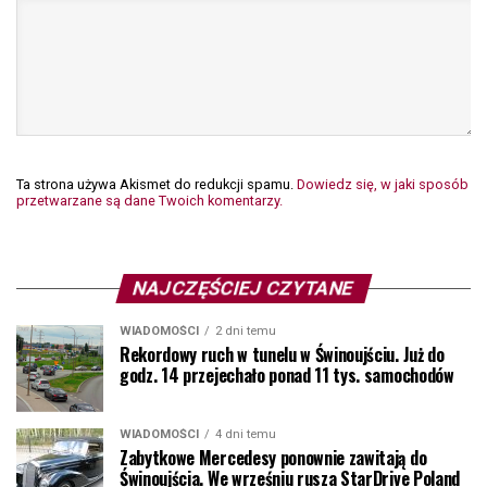
Ta strona używa Akismet do redukcji spamu.
Dowiedz się, w jaki sposób
przetwarzane są dane Twoich komentarzy.
NAJCZĘŚCIEJ CZYTANE
WIADOMOŚCI
2 dni temu
Rekordowy ruch w tunelu w Świnoujściu. Już do
godz. 14 przejechało ponad 11 tys. samochodów
WIADOMOŚCI
4 dni temu
Zabytkowe Mercedesy ponownie zawitają do
Świnoujścia. We wrześniu rusza StarDrive Poland