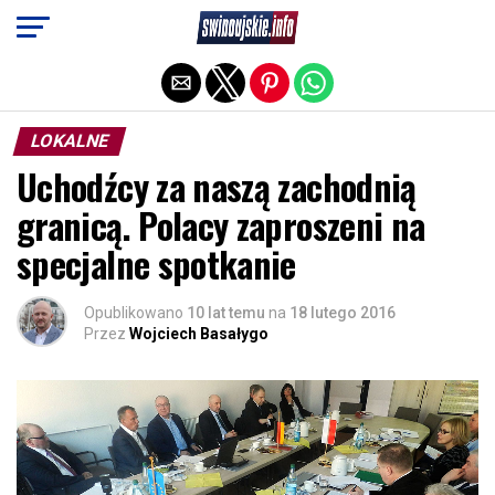
Exit mobile version
LOKALNE
Uchodźcy za naszą zachodnią
granicą. Polacy zaproszeni na
specjalne spotkanie
Opublikowano
10 lat temu
na
18 lutego 2016
Przez
Wojciech Basałygo