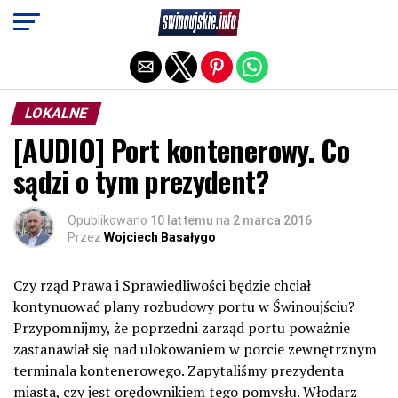
Exit mobile version
LOKALNE
[AUDIO] Port kontenerowy. Co
sądzi o tym prezydent?
Opublikowano
10 lat temu
na
2 marca 2016
Przez
Wojciech Basałygo
Czy rząd Prawa i Sprawiedliwości będzie chciał
kontynuować plany rozbudowy portu w Świnoujściu?
Przypomnijmy, że poprzedni zarząd portu poważnie
zastanawiał się nad ulokowaniem w porcie zewnętrznym
terminala kontenerowego. Zapytaliśmy prezydenta
miasta, czy jest orędownikiem tego pomysłu. Włodarz