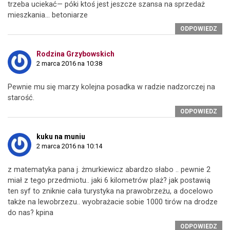
trzeba uciekać— póki ktoś jest jeszcze szansa na sprzedaż
mieszkania… betoniarze
ODPOWIEDZ
Rodzina Grzybowskich
2 marca 2016 na 10:38
Pewnie mu się marzy kolejna posadka w radzie nadzorczej na
starość.
ODPOWIEDZ
kuku na muniu
2 marca 2016 na 10:14
z matematyka pana j. żmurkiewicz abardzo słabo .. pewnie 2
miał z tego przedmiotu.. jaki 6 kilometrów plaż? jak postawią
ten syf to zniknie cała turystyka na prawobrzeżu, a docelowo
także na lewobrzezu.. wyobrażacie sobie 1000 tirów na drodze
do nas? kpina
ODPOWIEDZ