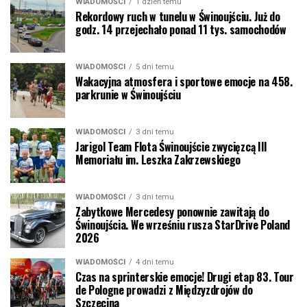
WIADOMOŚCI
1 dzień temu
Rekordowy ruch w tunelu w Świnoujściu. Już do
godz. 14 przejechało ponad 11 tys. samochodów
WIADOMOŚCI
5 dni temu
Wakacyjna atmosfera i sportowe emocje na 458.
parkrunie w Świnoujściu
WIADOMOŚCI
3 dni temu
Jarigol Team Flota Świnoujście zwycięzcą III
Memoriału im. Leszka Zakrzewskiego
WIADOMOŚCI
3 dni temu
Zabytkowe Mercedesy ponownie zawitają do
Świnoujścia. We wrześniu rusza StarDrive Poland
2026
WIADOMOŚCI
4 dni temu
Czas na sprinterskie emocje! Drugi etap 83. Tour
de Pologne prowadzi z Międzyzdrojów do
Szczecina