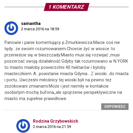
1 KOMENTARZ
samantha
2 marca 2016 na 18:59
Panowie i panie komentujący p.Żmurkiewicza.Macie coś nie
tędy.. ze swoim rozumowaniem.Chcecie żyć w wiosce..to
przenieście się w bieszczady.Miasto musi się rozwijać ,musi
poszerzać swoją działalność.Gdyby tak rozumowano w N.YORK
to miasto miałoby powierzchni 40 hektarów i byłoby
miasteczkiem..A…powstanie miasta Gdynia….Z wioski…do miasta
i portu…Uwcześni miłośnicy tej wioski byli na pewno też
zszokowani zmianami.Może i jest niemiły w kontakcie
osobistym-trochę bufona,,ale spojrzenie perspektywiczne na
miasto ma zupełnie prawidłowe.
ODPOWIEDZ
Rodzina Grzybowskich
2 marca 2016 na 21:59