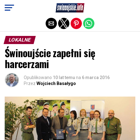
Exit mobile version
LOKALNE
Świnoujście zapełni się
harcerzami
Opublikowano
10 lat temu
na
6 marca 2016
Przez
Wojciech Basałygo