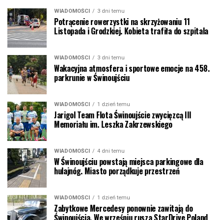
WIADOMOŚCI
3 dni temu
Potrącenie rowerzystki na skrzyżowaniu 11
Listopada i Grodzkiej. Kobieta trafiła do szpitala
WIADOMOŚCI
3 dni temu
Wakacyjna atmosfera i sportowe emocje na 458.
parkrunie w Świnoujściu
WIADOMOŚCI
1 dzień temu
Jarigol Team Flota Świnoujście zwycięzcą III
Memoriału im. Leszka Zakrzewskiego
WIADOMOŚCI
4 dni temu
W Świnoujściu powstają miejsca parkingowe dla
hulajnóg. Miasto porządkuje przestrzeń
WIADOMOŚCI
1 dzień temu
Zabytkowe Mercedesy ponownie zawitają do
Świnoujścia. We wrześniu rusza StarDrive Poland