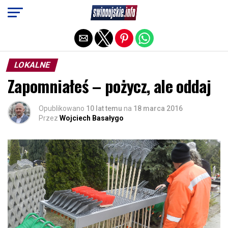
Exit mobile version
LOKALNE
Zapomniałeś – pożycz, ale oddaj
Opublikowano
10 lat temu
na
18 marca 2016
Przez
Wojciech Basałygo