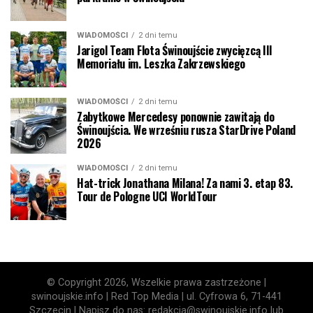
WIADOMOŚCI
2 dni temu
Jarigol Team Flota Świnoujście zwycięzcą III
Memoriału im. Leszka Zakrzewskiego
WIADOMOŚCI
2 dni temu
Zabytkowe Mercedesy ponownie zawitają do
Świnoujścia. We wrześniu rusza StarDrive Poland
2026
WIADOMOŚCI
2 dni temu
Hat-trick Jonathana Milana! Za nami 3. etap 83.
Tour de Pologne UCI WorldTour
© Copyright 2026, Wszelkie prawa zastrzeżone |
swinoujskie.info | Red Top Media | ul. Cyfrowa 6, 71-441
Szczecin | Napisz do nas: redakcja@swinoujskie.info lub