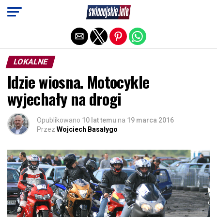
Exit mobile version
LOKALNE
Idzie wiosna. Motocykle
wyjechały na drogi
Opublikowano
10 lat temu
na
19 marca 2016
Przez
Wojciech Basałygo