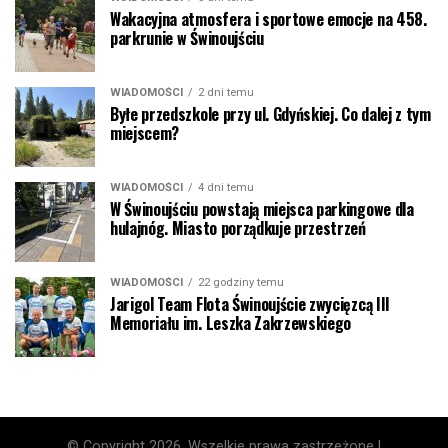
Wakacyjna atmosfera i sportowe emocje na 458.
parkrunie w Świnoujściu
WIADOMOŚCI
2 dni temu
Byłe przedszkole przy ul. Gdyńskiej. Co dalej z tym
miejscem?
WIADOMOŚCI
4 dni temu
W Świnoujściu powstają miejsca parkingowe dla
hulajnóg. Miasto porządkuje przestrzeń
WIADOMOŚCI
22 godziny temu
Jarigol Team Flota Świnoujście zwycięzcą III
Memoriału im. Leszka Zakrzewskiego
© Copyright 2026, Wszelkie prawa zastrzeżone |