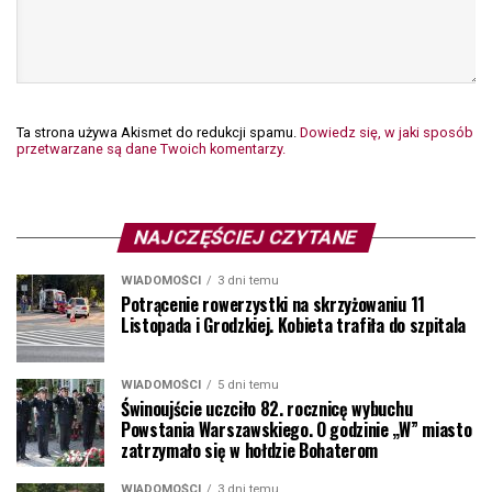
Ta strona używa Akismet do redukcji spamu.
Dowiedz się, w jaki sposób
przetwarzane są dane Twoich komentarzy.
NAJCZĘŚCIEJ CZYTANE
WIADOMOŚCI
3 dni temu
Potrącenie rowerzystki na skrzyżowaniu 11
Listopada i Grodzkiej. Kobieta trafiła do szpitala
WIADOMOŚCI
5 dni temu
Świnoujście uczciło 82. rocznicę wybuchu
Powstania Warszawskiego. O godzinie „W” miasto
zatrzymało się w hołdzie Bohaterom
WIADOMOŚCI
3 dni temu