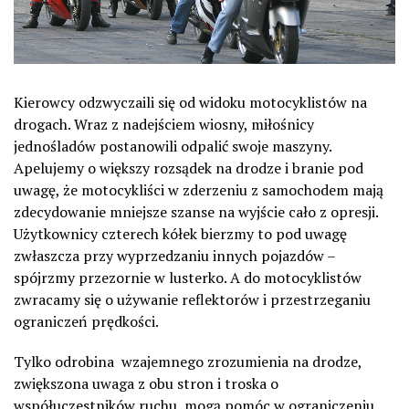
Kierowcy odzwyczaili się od widoku motocyklistów na
drogach. Wraz z nadejściem wiosny, miłośnicy
jednośladów postanowili odpalić swoje maszyny.
Apelujemy o większy rozsądek na drodze i branie pod
uwagę, że motocykliści w zderzeniu z samochodem mają
zdecydowanie mniejsze szanse na wyjście cało z opresji.
Użytkownicy czterech kółek bierzmy to pod uwagę
zwłaszcza przy wyprzedzaniu innych pojazdów –
spójrzmy przezornie w lusterko. A do motocyklistów
zwracamy się o używanie reflektorów i przestrzeganiu
ograniczeń prędkości.
Tylko odrobina wzajemnego zrozumienia na drodze,
zwiększona uwaga z obu stron i troska o
współuczestników ruchu, mogą pomóc w ograniczeniu