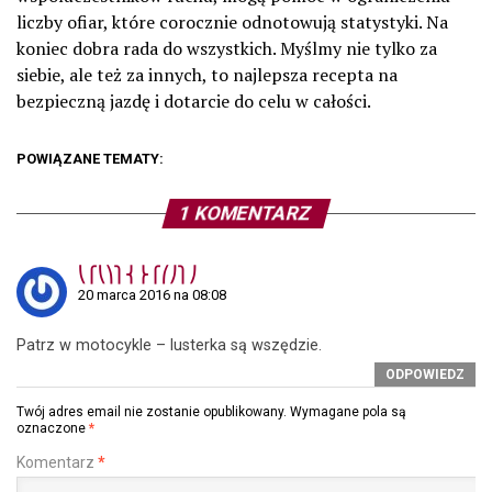
liczby ofiar, które corocznie odnotowują statystyki. Na
koniec dobra rada do wszystkich. Myślmy nie tylko za
siebie, ale też za innych, to najlepsza recepta na
bezpieczną jazdę i dotarcie do celu w całości.
POWIĄZANE TEMATY:
1 KOMENTARZ
⎝⎧⎝⎞⎫⎨⎬⎧⎛⎠⎫⎠
20 marca 2016 na 08:08
Patrz w motocykle – lusterka są wszędzie.
ODPOWIEDZ
Twój adres email nie zostanie opublikowany.
Wymagane pola są
oznaczone
*
Komentarz
*