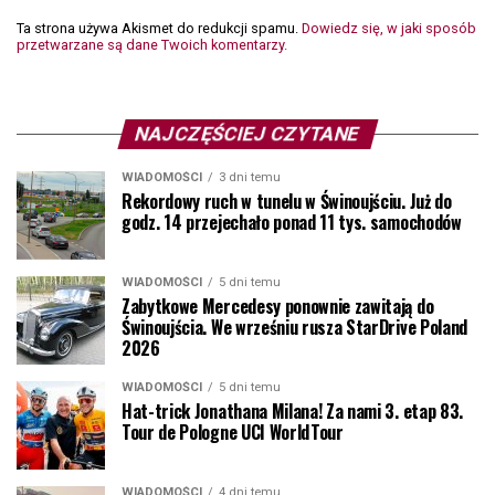
Ta strona używa Akismet do redukcji spamu.
Dowiedz się, w jaki sposób
przetwarzane są dane Twoich komentarzy.
NAJCZĘŚCIEJ CZYTANE
WIADOMOŚCI
3 dni temu
Rekordowy ruch w tunelu w Świnoujściu. Już do
godz. 14 przejechało ponad 11 tys. samochodów
WIADOMOŚCI
5 dni temu
Zabytkowe Mercedesy ponownie zawitają do
Świnoujścia. We wrześniu rusza StarDrive Poland
2026
WIADOMOŚCI
5 dni temu
Hat-trick Jonathana Milana! Za nami 3. etap 83.
Tour de Pologne UCI WorldTour
WIADOMOŚCI
4 dni temu