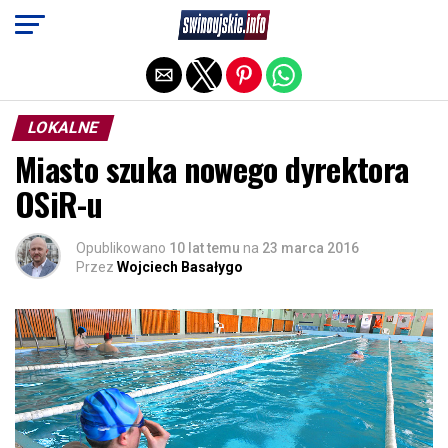
Exit mobile version
LOKALNE
Miasto szuka nowego dyrektora
OSiR-u
Opublikowano
10 lat temu
na
23 marca 2016
Przez
Wojciech Basałygo