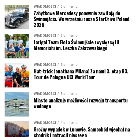
WIADOMOŚCI
5 dni temu
Zabytkowe Mercedesy ponownie zawitają do
Świnoujścia. We wrześniu rusza StarDrive Poland
2026
WIADOMOŚCI
5 dni temu
Jarigol Team Flota Świnoujście zwycięzcą III
Memoriału im. Leszka Zakrzewskiego
WIADOMOŚCI
5 dni temu
Hat-trick Jonathana Milana! Za nami 3. etap 83.
Tour de Pologne UCI WorldTour
WIADOMOŚCI
5 dni temu
Miasto analizuje możliwości rozwoju transportu
wodnego
WIADOMOŚCI
4 dni temu
Groźny wypadek w Łunowie. Samochód wjechał na
chodnik i potrącił pieszego