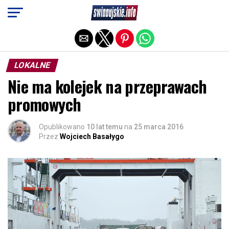
Exit mobile version
LOKALNE
Nie ma kolejek na przeprawach
promowych
Opublikowano
10 lat temu
na
25 marca 2016
Przez
Wojciech Basałygo