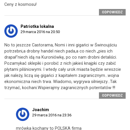
Ceny z kosmosu!
ODPOWIEDZ
Patriotka lokalna
29 marca 2016 na 20:50
No to jeszcze Castorama, Nomi i inni gigańci w Świnoujściu
potrzebni,a drobny handel niech pada,a co niech „pies ich
drapał”niech idą na Kuroniówkę, po co nam drobni detaliści.
Pozamykać sklepiki i porobić z nich jakieś knajpki czy zabić
płytami pilśniowymi. I wtedy cały urok miasta będzie wreszcie
jak należy, liczą się gigańci z kapitałem zagranicznym…wojna
ekonomiczna niech trwa. Wiadomo, wygrywa silniejszy…Tak
trzymać, kochani.Wspierajmy zagranicznych potentatów !!!
ODPOWIEDZ
Joachim
29 marca 2016 na 23:36
mrówka kochany to POLSKA firma