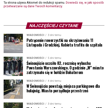
Ta strona używa Akismet do redukcji spamu.
Dowiedz się, w jaki sposób
przetwarzane są dane Twoich komentarzy.
NAJCZĘŚCIEJ CZYTANE
WIADOMOŚCI
3 dni temu
Potrącenie rowerzystki na skrzyżowaniu 11
Listopada i Grodzkiej. Kobieta trafiła do szpitala
WIADOMOŚCI
5 dni temu
Świnoujście uczciło 82. rocznicę wybuchu
Powstania Warszawskiego. O godzinie „W” miasto
zatrzymało się w hołdzie Bohaterom
WIADOMOŚCI
4 dni temu
W Świnoujściu powstają miejsca parkingowe dla
hulajnóg. Miasto porządkuje przestrzeń
WIADOMOŚCI
3 dni temu