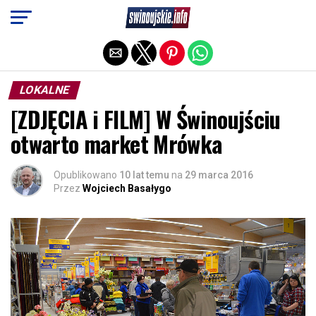
Exit mobile version
LOKALNE
[ZDJĘCIA i FILM] W Świnoujściu
otwarto market Mrówka
Opublikowano
10 lat temu
na
29 marca 2016
Przez
Wojciech Basałygo