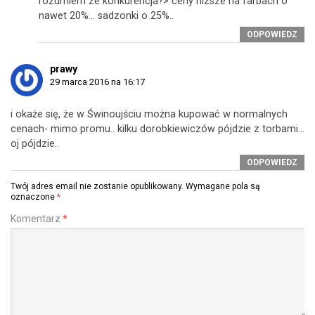
rozumiem ze konkurencja?> ceny nizsze na farbach o
nawet 20%… sadzonki o 25%..
ODPOWIEDZ
prawy
29 marca 2016 na 16:17
i okaże się, że w Świnoujściu można kupować w normalnych
cenach- mimo promu.. kilku dorobkiewiczów pójdzie z torbami…
oj pójdzie..
ODPOWIEDZ
Twój adres email nie zostanie opublikowany.
Wymagane pola są
oznaczone
*
Komentarz
*