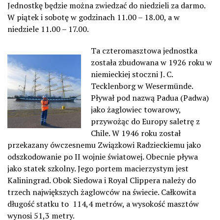
Jednostkę będzie można zwiedzać do niedzieli za darmo.
W piątek i sobotę w godzinach 11.00 – 18.00, a w
niedziele 11.00 – 17.00.
Ta czteromasztowa jednostka
została zbudowana w 1926 roku w
niemieckiej stoczni J. C.
Tecklenborg w Wesermünde.
Pływał pod nazwą Padua (Padwa)
jako żaglowiec towarowy,
przywożąc do Europy saletrę z
Chile. W 1946 roku został
przekazany ówczesnemu Związkowi Radzieckiemu jako
odszkodowanie po II wojnie światowej. Obecnie pływa
jako statek szkolny. Jego portem macierzystym jest
Kaliningrad. Obok Siedowa i Royal Clippera należy do
trzech największych żaglowców na świecie. Całkowita
długość statku to 114,4 metrów, a wysokość masztów
wynosi 51,3 metry.