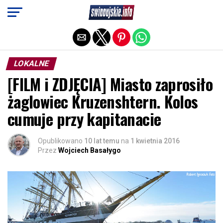
Exit mobile version
LOKALNE
[FILM i ZDJĘCIA] Miasto zaprosiło
żaglowiec Kruzenshtern. Kolos
cumuje przy kapitanacie
Opublikowano
10 lat temu
na
1 kwietnia 2016
Przez
Wojciech Basałygo