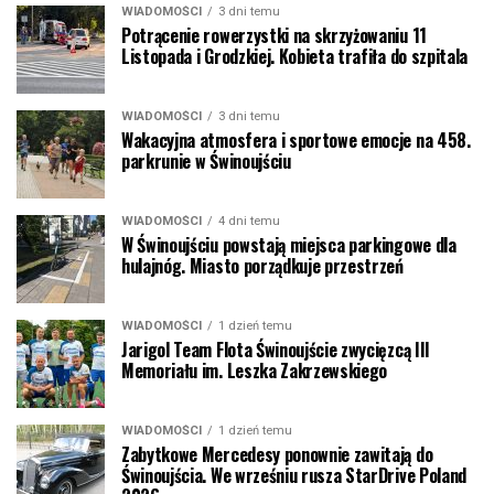
WIADOMOŚCI
3 dni temu
Potrącenie rowerzystki na skrzyżowaniu 11
Listopada i Grodzkiej. Kobieta trafiła do szpitala
WIADOMOŚCI
3 dni temu
Wakacyjna atmosfera i sportowe emocje na 458.
parkrunie w Świnoujściu
WIADOMOŚCI
4 dni temu
W Świnoujściu powstają miejsca parkingowe dla
hulajnóg. Miasto porządkuje przestrzeń
WIADOMOŚCI
1 dzień temu
Jarigol Team Flota Świnoujście zwycięzcą III
Memoriału im. Leszka Zakrzewskiego
WIADOMOŚCI
1 dzień temu
Zabytkowe Mercedesy ponownie zawitają do
Świnoujścia. We wrześniu rusza StarDrive Poland