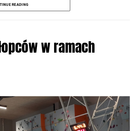
3 r
. wg harmonogramu przedstawionego na
TINUE READING
iologii i zwyczajach sów, wystawy, quizy
w w terenie – w wybranych punktach terenowych
ziału w Akcji, włączenia się w aktywne
hłopców w ramach
iadczeń przy grillu.
Na wydarzenie obowiązują