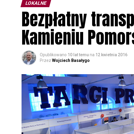
LOKALNE
Bezpłatny transp
Kamieniu Pomor
Opublikowano
10 lat temu
na
12 kwietnia 2016
Przez
Wojciech Basałygo