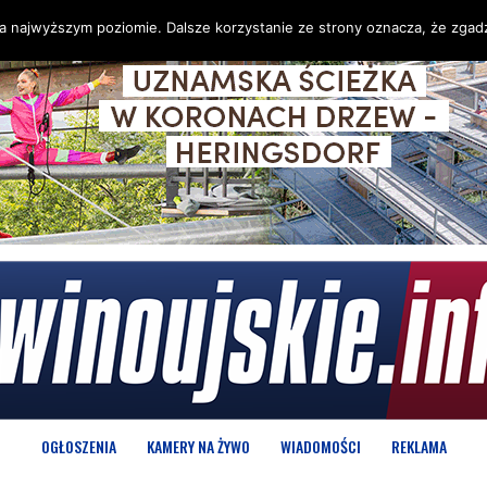
na najwyższym poziomie. Dalsze korzystanie ze strony oznacza, że zgadz
OGŁOSZENIA
KAMERY NA ŻYWO
WIADOMOŚCI
REKLAMA