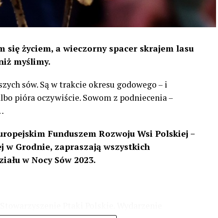
 się życiem, a wieczorny spacer skrajem lasu
niż myślimy.
szych sów. Są w trakcie okresu godowego – i
 albo pióra oczywiście. Sowom z podniecenia –
…
uropejskim Funduszem Rozwoju Wsi Polskiej –
 w Grodnie, zapraszają wszystkich
ziału w Nocy Sów 2023.
Stowarzyszenie Ptaki Polskie. Wydarzenie