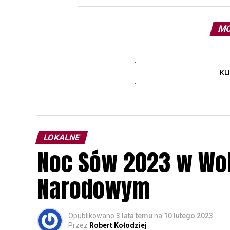
MO
KL
LOKALNE
Noc Sów 2023 w Wo
Narodowym
Opublikowano
3 lata temu
na
10 lutego 2023
Przez
Robert Kołodziej