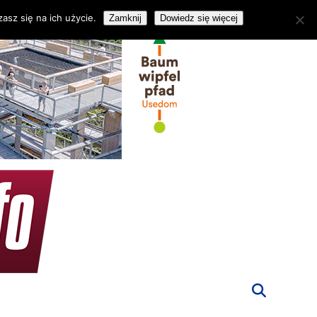
asz się na ich użycie.
Zamknij
Dowiedz się więcej