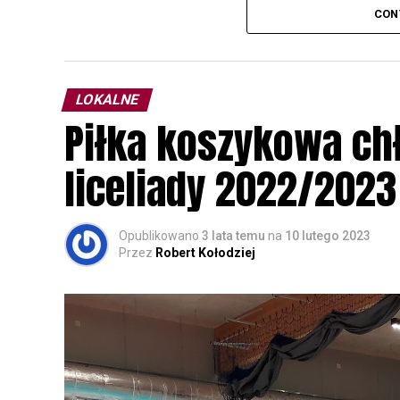
odbędzie się w dniach
24 i 25 lutego 202
CON
plakacie. W programie m. in. prelekcja o b
przyrodnicze o sowach, nasłuchiwania só
parku.
LOKALNE
Wszystkich uczestników zapraszamy do ud
Piłka koszykowa c
rozpoznawanie głosów sów i wymianę dośw
zapisy.
liceliady 2022/2023
Opublikowano
3 lata temu
na
10 lutego 2023
Przez
Robert Kołodziej