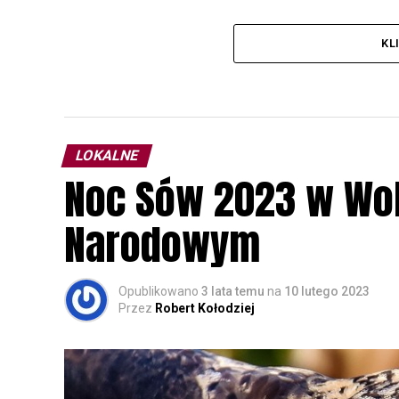
KL
LOKALNE
Noc Sów 2023 w Wo
Narodowym
Opublikowano
3 lata temu
na
10 lutego 2023
Przez
Robert Kołodziej