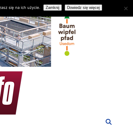
asz się na ich użycie.
Zamknij
Dowiedz się więcej