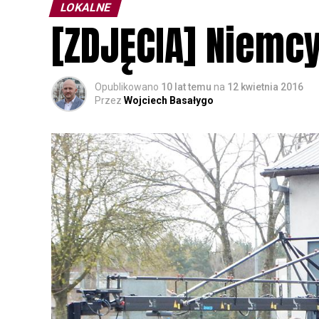
LOKALNE
[ZDJĘCIA] Niemc
Opublikowano
10 lat temu
na
12 kwietnia 2016
Przez
Wojciech Basałygo