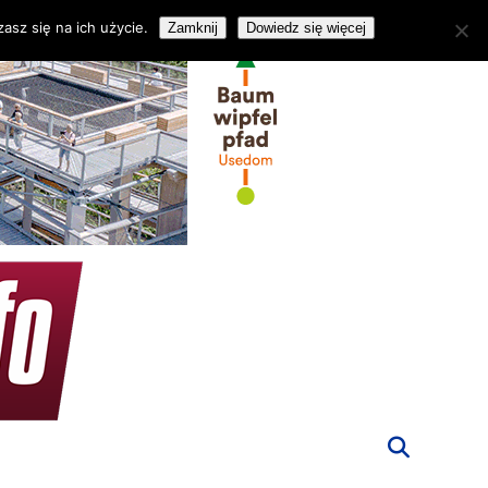
asz się na ich użycie.
Zamknij
Dowiedz się więcej