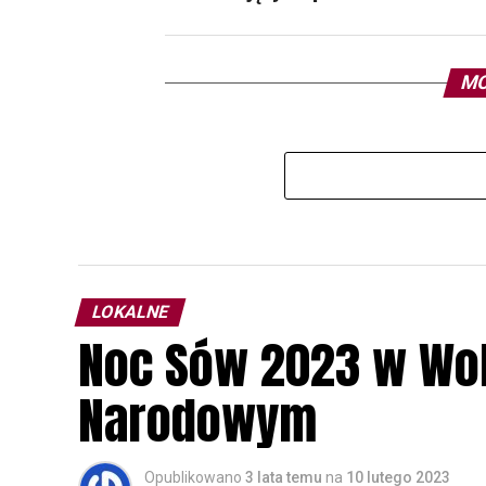
MO
LOKALNE
Noc Sów 2023 w Wo
Narodowym
Opublikowano
3 lata temu
na
10 lutego 2023