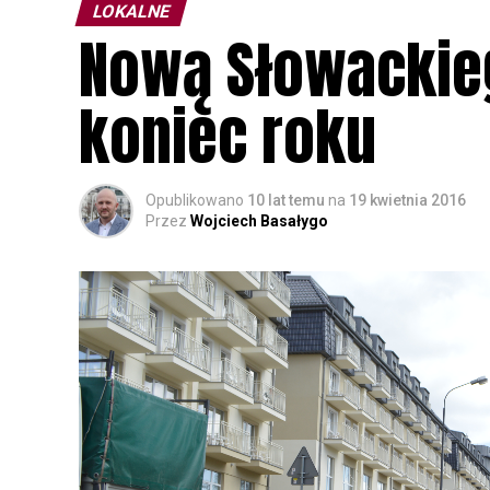
LOKALNE
Nową Słowackie
koniec roku
Opublikowano
10 lat temu
na
19 kwietnia 2016
Przez
Wojciech Basałygo