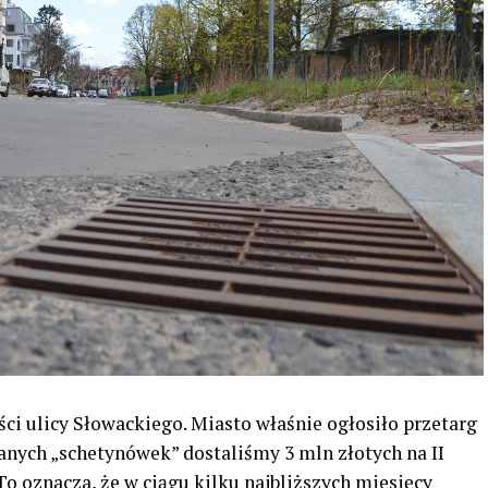
ci ulicy Słowackiego. Miasto właśnie ogłosiło przetarg
nych „schetynówek” dostaliśmy 3 mln złotych na II
o oznacza, że w ciągu kilku najbliższych miesięcy