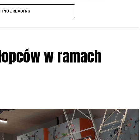
3 r
. wg harmonogramu przedstawionego na
TINUE READING
iologii i zwyczajach sów, wystawy, quizy
w w terenie – w wybranych punktach terenowych
ziału w Akcji, włączenia się w aktywne
hłopców w ramach
iadczeń przy grillu.
Na wydarzenie obowiązują