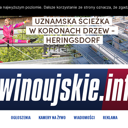
na najwyższym poziomie. Dalsze korzystanie ze strony oznacza, że zgadz
OGŁOSZENIA
KAMERY NA ŻYWO
WIADOMOŚCI
REKLAMA