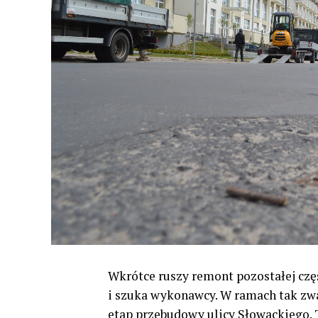
Wkrótce ruszy remont pozostałej częś
i szuka wykonawcy. W ramach tak zwa
etap przebudowy ulicy Słowackiego. T