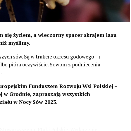
 się życiem, a wieczorny spacer skrajem lasu
niż myślimy.
szych sów. Są w trakcie okresu godowego – i
 albo pióra oczywiście. Sowom z podniecenia –
…
uropejskim Funduszem Rozwoju Wsi Polskiej –
 w Grodnie, zapraszają wszystkich
ziału w Nocy Sów 2023.
Stowarzyszenie Ptaki Polskie. Wydarzenie