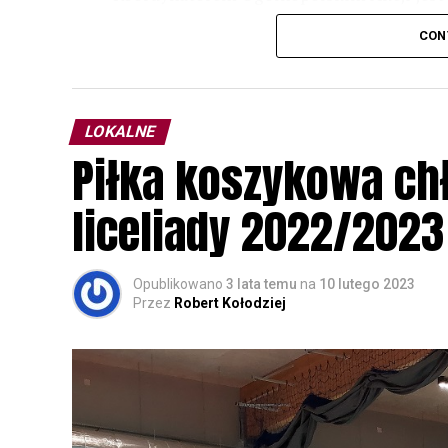
odbędzie się w dniach
24 i 25 lutego 202
CON
plakacie. W programie m. in. prelekcja o b
przyrodnicze o sowach, nasłuchiwania só
parku.
LOKALNE
Wszystkich uczestników zapraszamy do ud
Piłka koszykowa c
rozpoznawanie głosów sów i wymianę dośw
zapisy.
liceliady 2022/2023
Opublikowano
3 lata temu
na
10 lutego 2023
Przez
Robert Kołodziej