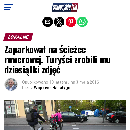
Exit mobile version
LOKALNE
Zaparkował na ścieżce
rowerowej. Turyści zrobili mu
dziesiątki zdjęć
Opublikowano
10 lat temu
na
3 maja 2016
Przez
Wojciech Basałygo