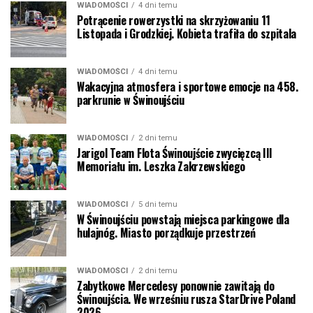
WIADOMOŚCI
4 dni temu
Potrącenie rowerzystki na skrzyżowaniu 11
Listopada i Grodzkiej. Kobieta trafiła do szpitala
WIADOMOŚCI
4 dni temu
Wakacyjna atmosfera i sportowe emocje na 458.
parkrunie w Świnoujściu
WIADOMOŚCI
2 dni temu
Jarigol Team Flota Świnoujście zwycięzcą III
Memoriału im. Leszka Zakrzewskiego
WIADOMOŚCI
5 dni temu
W Świnoujściu powstają miejsca parkingowe dla
hulajnóg. Miasto porządkuje przestrzeń
WIADOMOŚCI
2 dni temu
Zabytkowe Mercedesy ponownie zawitają do
Świnoujścia. We wrześniu rusza StarDrive Poland
2026